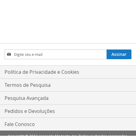
Inscreva-
Assinar
se
na
nossa
Política de Privacidade e Cookies
Newsletter:
Termos de Pesquisa
Pesquisa Avançada
Pedidos e Devoluções
Fale Conosco