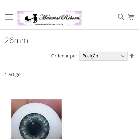
Pular
para
Pesqu
Me
o
conteúdo
26mm
De
Ordenar por
Di
De
1
artigo