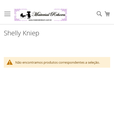
Pular
para
Pesqu
Me
o
conteúdo
Shelly Kniep
Não encontramos produtos correspondentes a seleção.