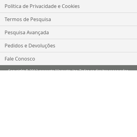
nossa
Política de Privacidade e Cookies
Newsletter:
Termos de Pesquisa
Pesquisa Avançada
Pedidos e Devoluções
Fale Conosco
Copyright © 2013-presente Magento, Inc. Todos os direitos reservados.
Comparar Produtos
Você não tem itens para comparar.
Minha Lista de Desejos
Você não tem nenhum item em sua lista de desejos.