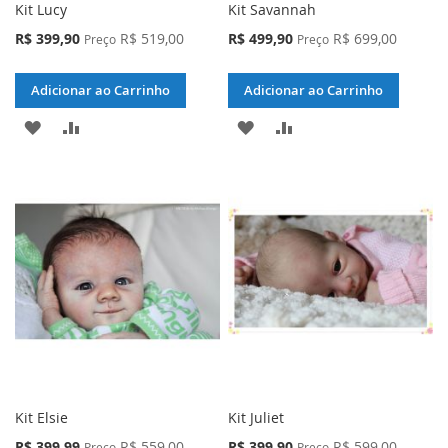
Kit Lucy
Kit Savannah
Preço
Preço
R$ 399,90
R$ 519,00
R$ 499,90
R$ 699,00
Preço
Preço
Especial
Especial
Adicionar ao Carrinho
Adicionar ao Carrinho
ADICIONAR
ADICIONAR
ADICIONAR
ADICIONAR
À
PARA
À
PARA
LISTA
COMPARAR
LISTA
COMPARAR
DE
DE
DESEJOS
DESEJOS
Kit Elsie
Kit Juliet
Preço
Preço
R$ 399,99
R$ 559,00
R$ 399,90
R$ 599,00
Preço
Preço