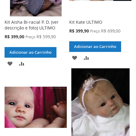
Kit Aisha Bi-racial P. D. (ver
Kit Kate ULTIMO
descrição e foto) ULTIMO
Preço
R$ 399,90
R$ 699,00
Preço
Especial
Preço
R$ 399,00
R$ 599,90
Preço
Especial
Adicionar ao Carrinho
Adicionar ao Carrinho
ADICIONAR
ADICIONAR
ADICIONAR
ADICIONAR
À
PARA
À
PARA
LISTA
COMPARAR
LISTA
COMPARAR
DE
DE
DESEJOS
DESEJOS