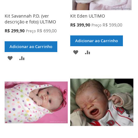
Kit Savannah P.D. (ver
KIt Eden ULTIMO
descrição e foto) ULTIMO
Preço
R$ 399,90
R$ 599,00
Preço
Especial
Preço
R$ 299,90
R$ 699,00
Preço
Especial
Adicionar ao Carrinho
Adicionar ao Carrinho
ADICIONAR
ADICIONAR
ADICIONAR
ADICIONAR
À
PARA
À
PARA
LISTA
COMPARAR
LISTA
COMPARAR
DE
DE
DESEJOS
DESEJOS