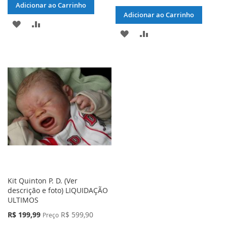
Adicionar ao Carrinho
Adicionar ao Carrinho
ADICIONAR
ADICIONAR
ADICIONAR
ADICIONAR
À
PARA
À
PARA
LISTA
COMPARAR
LISTA
COMPARAR
DE
DE
DESEJOS
DESEJOS
Kit Quinton P. D. (Ver
descrição e foto) LIQUIDAÇÃO
ULTIMOS
Preço
R$ 199,99
R$ 599,90
Preço
Especial