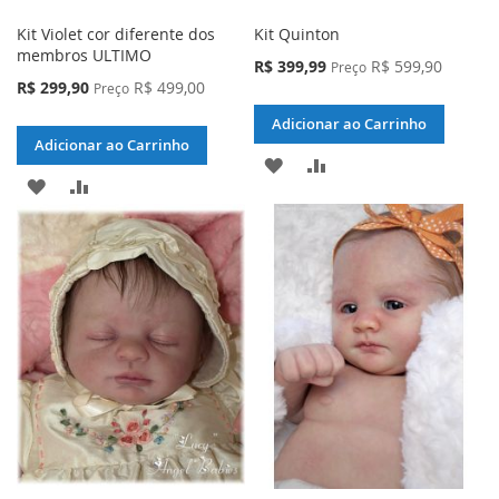
Kit Violet cor diferente dos
Kit Quinton
membros ULTIMO
Preço
R$ 399,99
R$ 599,90
Preço
Especial
Preço
R$ 299,90
R$ 499,00
Preço
Especial
Adicionar ao Carrinho
Adicionar ao Carrinho
ADICIONAR
ADICIONAR
ADICIONAR
ADICIONAR
À
PARA
À
PARA
LISTA
COMPARAR
LISTA
COMPARAR
DE
DE
DESEJOS
DESEJOS