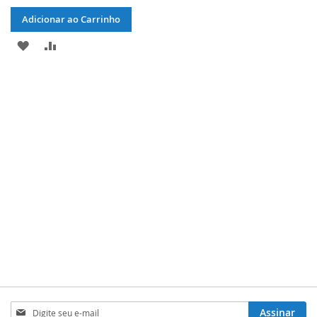
Adicionar ao Carrinho
ADICIONAR
ADICIONAR
À
PARA
LISTA
COMPARAR
DE
DESEJOS
Inscreva-
Assinar