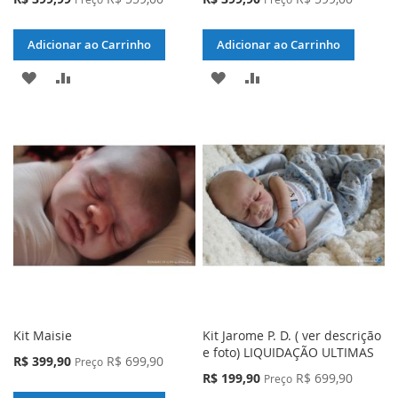
Especial
Especial
Adicionar ao Carrinho
Adicionar ao Carrinho
ADICIONAR
ADICIONAR
ADICIONAR
ADICIONAR
À
PARA
À
PARA
LISTA
COMPARAR
LISTA
COMPARAR
DE
DE
DESEJOS
DESEJOS
Kit Maisie
Kit Jarome P. D. ( ver descrição
e foto) LIQUIDAÇÃO ULTIMAS
Preço
R$ 399,90
R$ 699,90
Preço
Especial
Preço
R$ 199,90
R$ 699,90
Preço
Especial