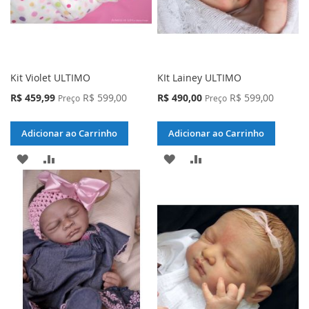
Kit Violet ULTIMO
KIt Lainey ULTIMO
Preço
Preço
R$ 459,99
R$ 599,00
R$ 490,00
R$ 599,00
Preço
Preço
Especial
Especial
Adicionar ao Carrinho
Adicionar ao Carrinho
ADICIONAR
ADICIONAR
ADICIONAR
ADICIONAR
À
PARA
À
PARA
LISTA
COMPARAR
LISTA
COMPARAR
DE
DE
DESEJOS
DESEJOS