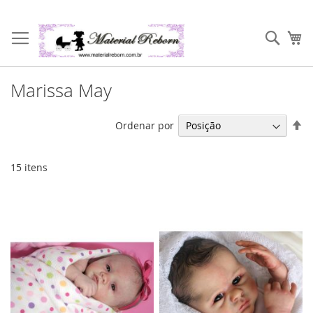
Pular
para
Pesqu
Me
o
conteúdo
Marissa May
De
Ordenar por
Di
De
15
itens