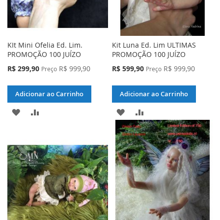
KIt Mini Ofelia Ed. Lim.
Kit Luna Ed. Lim ULTIMAS
PROMOÇÃO 100 JUÍZO
PROMOÇÃO 100 JUÍZO
Preço
Preço
R$ 299,90
R$ 999,90
R$ 599,90
R$ 999,90
Preço
Preço
Especial
Especial
Adicionar ao Carrinho
Adicionar ao Carrinho
ADICIONAR
ADICIONAR
ADICIONAR
ADICIONAR
À
PARA
À
PARA
LISTA
COMPARAR
LISTA
COMPARAR
DE
DE
DESEJOS
DESEJOS