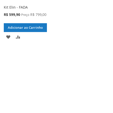
Kit Elin - FADA
Preço
R$ 599,90
R$ 799,00
Preço
Especial
Adicionar ao Carrinho
ADICIONAR
ADICIONAR
À
PARA
LISTA
COMPARAR
DE
DESEJOS