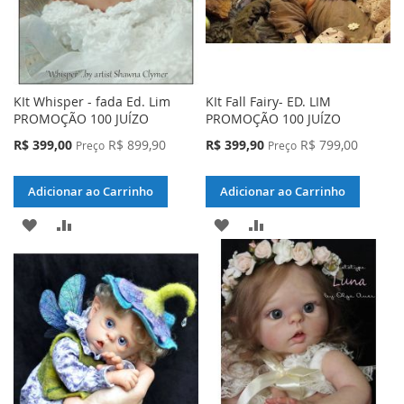
KIt Whisper - fada Ed. Lim
KIt Fall Fairy- ED. LIM
PROMOÇÃO 100 JUÍZO
PROMOÇÃO 100 JUÍZO
Preço
Preço
R$ 399,00
R$ 899,90
R$ 399,90
R$ 799,00
Preço
Preço
Especial
Especial
Adicionar ao Carrinho
Adicionar ao Carrinho
ADICIONAR
ADICIONAR
ADICIONAR
ADICIONAR
À
PARA
À
PARA
LISTA
COMPARAR
LISTA
COMPARAR
DE
DE
DESEJOS
DESEJOS