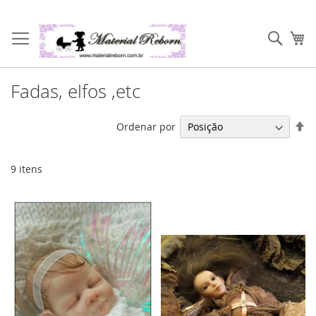
Pular
para
Pesqu
Me
o
conteúdo
Fadas, elfos ,etc
De
Ordenar por
Di
De
9
itens