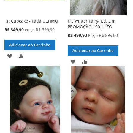
Kit Cupcake - Fada ULTIMO
KIt Winter Fairy- Ed. Lim.
PROMOÇÃO 100 JUÍZO
Preço
R$ 349,90
R$ 599,90
Preço
Especial
Preço
R$ 499,90
R$ 899,00
Preço
Especial
Adicionar ao Carrinho
Adicionar ao Carrinho
ADICIONAR
ADICIONAR
ADICIONAR
ADICIONAR
À
PARA
À
PARA
LISTA
COMPARAR
LISTA
COMPARAR
DE
DE
DESEJOS
DESEJOS