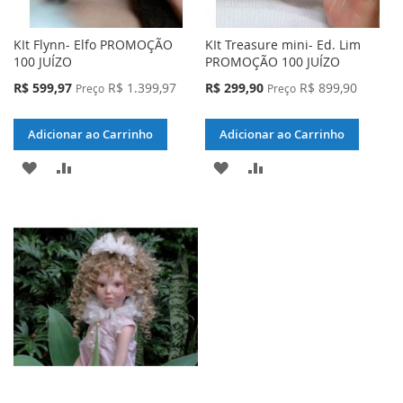
KIt Flynn- Elfo PROMOÇÃO
KIt Treasure mini- Ed. Lim
100 JUÍZO
PROMOÇÃO 100 JUÍZO
Preço
Preço
R$ 599,97
R$ 1.399,97
R$ 299,90
R$ 899,90
Preço
Preço
Especial
Especial
Adicionar ao Carrinho
Adicionar ao Carrinho
ADICIONAR
ADICIONAR
ADICIONAR
ADICIONAR
À
PARA
À
PARA
LISTA
COMPARAR
LISTA
COMPARAR
DE
DE
DESEJOS
DESEJOS