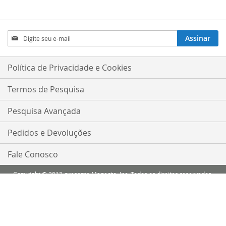
Inscreva-
Assinar
se
na
nossa
Política de Privacidade e Cookies
Newsletter:
Termos de Pesquisa
Pesquisa Avançada
Pedidos e Devoluções
Fale Conosco
Copyright © 2013-presente Magento, Inc. Todos os direitos reservados.
Comparar Produtos
Você não tem itens para comparar.