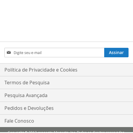
Inscreva-
Assinar
se
na
nossa
Política de Privacidade e Cookies
Newsletter:
Termos de Pesquisa
Pesquisa Avançada
Pedidos e Devoluções
Fale Conosco
Copyright © 2013-presente Magento, Inc. Todos os direitos reservados.