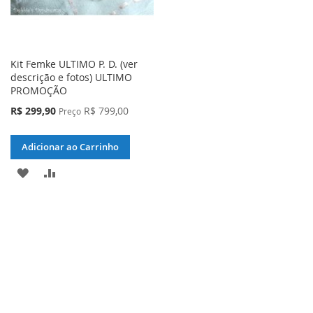
Kit Femke ULTIMO P. D. (ver
descrição e fotos) ULTIMO
PROMOÇÃO
Preço
R$ 299,90
R$ 799,00
Preço
Especial
Adicionar ao Carrinho
ADICIONAR
ADICIONAR
À
PARA
LISTA
COMPARAR
DE
DESEJOS