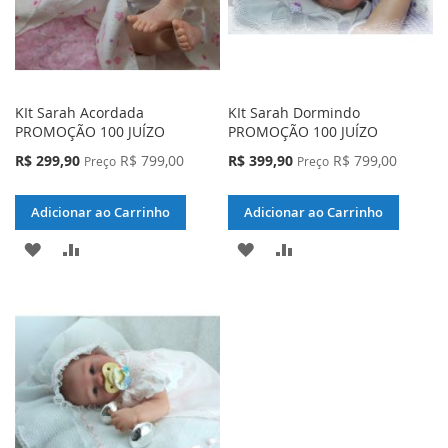
KIt Sarah Acordada
KIt Sarah Dormindo
PROMOÇÃO 100 JUÍZO
PROMOÇÃO 100 JUÍZO
Preço
Preço
R$ 299,90
R$ 799,00
R$ 399,90
R$ 799,00
Preço
Preço
Especial
Especial
Adicionar ao Carrinho
Adicionar ao Carrinho
ADICIONAR
ADICIONAR
ADICIONAR
ADICIONAR
À
PARA
À
PARA
LISTA
COMPARAR
LISTA
COMPARAR
DE
DE
DESEJOS
DESEJOS