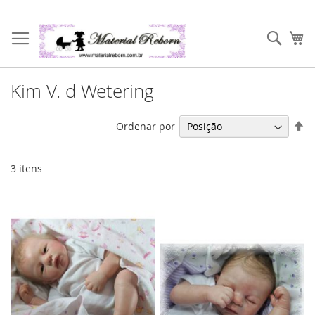
Pular
para
Pesqu
Me
o
conteúdo
Kim V. d Wetering
De
Ordenar por
Di
De
3
itens