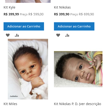
KIt Kyle
Kit Nikolas
Preço
Preço
R$ 399,99
R$ 599,00
R$ 399,90
R$ 699,90
Preço
Preço
Especial
Especial
Adicionar ao Carrinho
Adicionar ao Carrinho
ADICIONAR
ADICIONAR
ADICIONAR
ADICIONAR
À
PARA
À
PARA
LISTA
COMPARAR
LISTA
COMPARAR
DE
DE
DESEJOS
DESEJOS
KIt Miles
Kit Nikolas P. D. (ver descrição