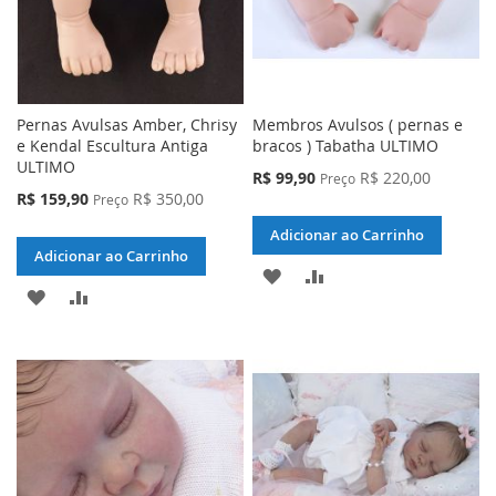
Pernas Avulsas Amber, Chrisy
Membros Avulsos ( pernas e
e Kendal Escultura Antiga
bracos ) Tabatha ULTIMO
ULTIMO
Preço
R$ 99,90
R$ 220,00
Preço
Especial
Preço
R$ 159,90
R$ 350,00
Preço
Especial
Adicionar ao Carrinho
Adicionar ao Carrinho
ADICIONAR
ADICIONAR
ADICIONAR
ADICIONAR
À
PARA
À
PARA
LISTA
COMPARAR
LISTA
COMPARAR
DE
DE
DESEJOS
DESEJOS