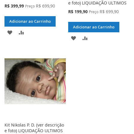
e foto) LIQUIDAÇÃO ULTIMOS
Preço
R$ 399,99
R$ 699,90
Preço
Especial
Preço
R$ 199,90
R$ 699,90
Preço
Especial
Adicionar ao Carrinho
Adicionar ao Carrinho
ADICIONAR
ADICIONAR
ADICIONAR
ADICIONAR
À
PARA
À
PARA
LISTA
COMPARAR
LISTA
COMPARAR
DE
DE
DESEJOS
DESEJOS
Kit Nikolas P. D. (ver descrição
e foto) LIQUIDAÇÃO ULTIMOS