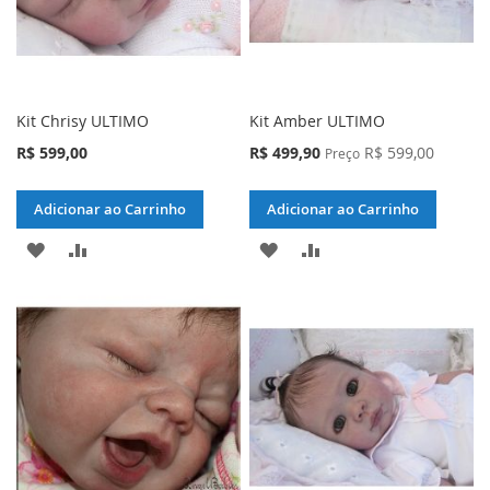
Kit Chrisy ULTIMO
Kit Amber ULTIMO
Preço
R$ 599,00
R$ 499,90
R$ 599,00
Preço
Especial
Adicionar ao Carrinho
Adicionar ao Carrinho
ADICIONAR
ADICIONAR
ADICIONAR
ADICIONAR
À
PARA
À
PARA
LISTA
COMPARAR
LISTA
COMPARAR
DE
DE
DESEJOS
DESEJOS