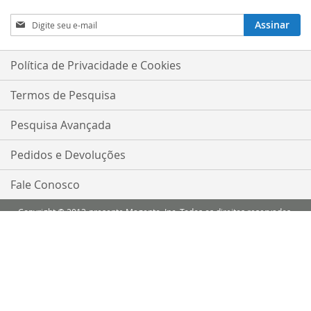
Inscreva-
Assinar
se
na
nossa
Política de Privacidade e Cookies
Newsletter:
Termos de Pesquisa
Pesquisa Avançada
Pedidos e Devoluções
Fale Conosco
Copyright © 2013-presente Magento, Inc. Todos os direitos reservados.
Comparar Produtos
Você não tem itens para comparar.
Minha Lista de Desejos