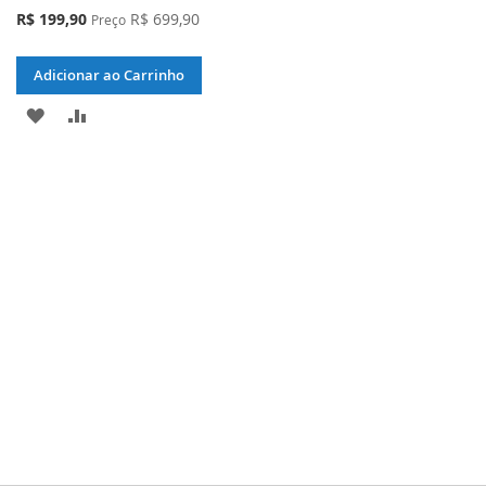
Preço
R$ 199,90
R$ 699,90
Preço
Especial
Adicionar ao Carrinho
ADICIONAR
ADICIONAR
À
PARA
LISTA
COMPARAR
DE
DESEJOS