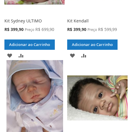
Kit Sydney ULTIMO
Kit Kendall
Preço
Preço
R$ 399,90
R$ 699,90
R$ 399,90
R$ 599,99
Preço
Preço
Especial
Especial
Adicionar ao Carrinho
Adicionar ao Carrinho
ADICIONAR
ADICIONAR
ADICIONAR
ADICIONAR
À
PARA
À
PARA
LISTA
COMPARAR
LISTA
COMPARAR
DE
DE
DESEJOS
DESEJOS