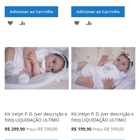
Adicionar ao Carrinho
Adicionar ao Carrinho
ADICIONAR
ADICIONAR
ADICIONAR
ADICIONAR
À
PARA
À
PARA
LISTA
COMPARAR
LISTA
COMPARAR
DE
DE
DESEJOS
DESEJOS
Kit Irelyn P. D. (ver descrição e
Kit Irelyn P. D. (ver descrição e
foto) LIQUIDAÇÃO ULTIMO
foto) LIQUIDAÇÃO ULTIMO
Preço
Preço
R$ 299,90
R$ 599,00
R$ 199,90
R$ 599,00
Preço
Preço
Especial
Especial