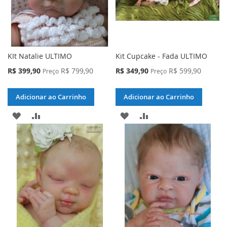
KIt Natalie ULTIMO
Kit Cupcake - Fada ULTIMO
Preço
Preço
R$ 399,90
R$ 799,90
R$ 349,90
R$ 599,90
Preço
Preço
Especial
Especial
Adicionar ao Carrinho
Adicionar ao Carrinho
ADICIONAR
ADICIONAR
ADICIONAR
ADICIONAR
À
PARA
À
PARA
LISTA
COMPARAR
LISTA
COMPARAR
DE
DE
DESEJOS
DESEJOS