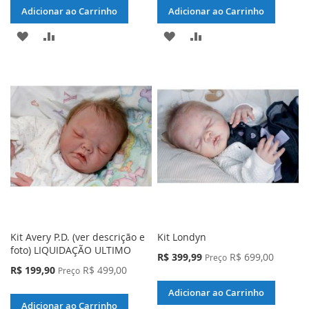
Adicionar ao Carrinho
Adicionar ao Carrinho
ADICIONAR
ADICIONAR
ADICIONAR
ADICIONAR
À
PARA
À
PARA
LISTA
COMPARAR
LISTA
COMPARAR
DE
DE
DESEJOS
DESEJOS
Kit Avery P.D. (ver descrição e
Kit Londyn
foto) LIQUIDAÇÃO ULTIMO
Preço
R$ 399,99
R$ 699,00
Preço
Especial
Preço
R$ 199,90
R$ 499,00
Preço
Especial
Adicionar ao Carrinho
Adicionar ao Carrinho