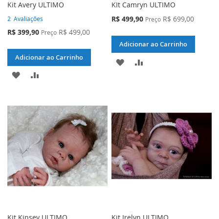
Kit Avery ULTIMO
KIt Camryn ULTIMO
Preço
R$ 499,90
R$ 699,00
2
Avaliações
Preço
Especial
Preço
R$ 399,90
R$ 499,00
Preço
Especial
Adicionar ao Carrinho
Adicionar ao Carrinho
ADICIONAR
ADICIONAR
ADICIONAR
ADICIONAR
À
PARA
À
PARA
LISTA
COMPARAR
LISTA
COMPARAR
DE
DE
DESEJOS
DESEJOS
Kit Kinsey ULTIMO
Kit Irelyn ULTIMO