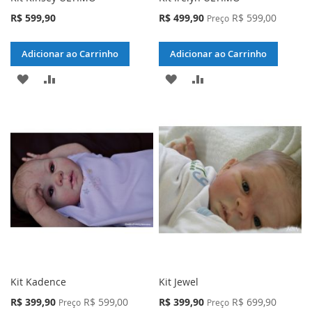
Preço
R$ 599,90
R$ 499,90
R$ 599,00
Preço
Especial
Adicionar ao Carrinho
Adicionar ao Carrinho
ADICIONAR
ADICIONAR
ADICIONAR
ADICIONAR
À
PARA
À
PARA
LISTA
COMPARAR
LISTA
COMPARAR
DE
DE
DESEJOS
DESEJOS
Kit Kadence
Kit Jewel
Preço
Preço
R$ 399,90
R$ 599,00
R$ 399,90
R$ 699,90
Preço
Preço
Especial
Especial