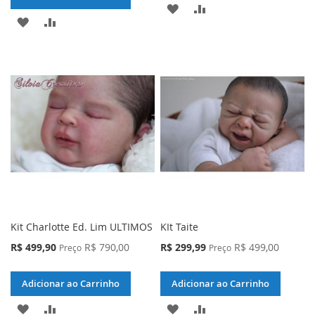
ADICIONAR
ADICIONAR
ADICIONAR
ADICIONAR
À
PARA
À
PARA
LISTA
COMPARAR
LISTA
COMPARAR
DE
DE
DESEJOS
DESEJOS
Kit Charlotte Ed. Lim ULTIMOS
KIt Taite
Preço
Preço
R$ 499,90
R$ 790,00
R$ 299,99
R$ 499,00
Preço
Preço
Especial
Especial
Adicionar ao Carrinho
Adicionar ao Carrinho
ADICIONAR
ADICIONAR
ADICIONAR
ADICIONAR