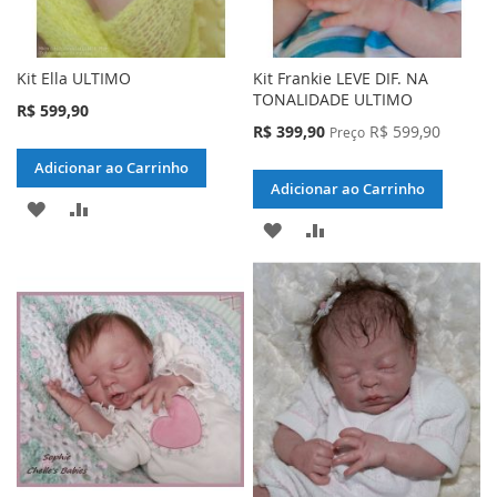
Kit Ella ULTIMO
Kit Frankie LEVE DIF. NA
TONALIDADE ULTIMO
R$ 599,90
Preço
R$ 399,90
R$ 599,90
Preço
Especial
Adicionar ao Carrinho
Adicionar ao Carrinho
ADICIONAR
ADICIONAR
ADICIONAR
ADICIONAR
À
PARA
À
PARA
LISTA
COMPARAR
LISTA
COMPARAR
DE
DE
DESEJOS
DESEJOS