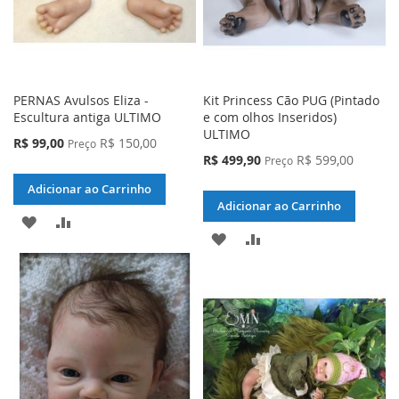
PERNAS Avulsos Eliza -
Kit Princess Cão PUG (Pintado
Escultura antiga ULTIMO
e com olhos Inseridos)
ULTIMO
Preço
R$ 99,00
R$ 150,00
Preço
Especial
Preço
R$ 499,90
R$ 599,00
Preço
Especial
Adicionar ao Carrinho
Adicionar ao Carrinho
ADICIONAR
ADICIONAR
ADICIONAR
ADICIONAR
À
PARA
À
PARA
LISTA
COMPARAR
LISTA
COMPARAR
DE
DE
DESEJOS
DESEJOS