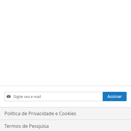
LISTA
COMPARAR
DE
DESEJOS
Inscreva-
Assinar
se
na
nossa
Política de Privacidade e Cookies
Newsletter:
Termos de Pesquisa