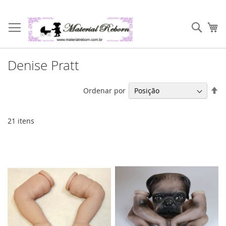
Pular
para
Pesqu
Me
o
conteúdo
Denise Pratt
De
Ordenar por
Di
De
21
itens