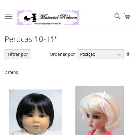
Pular
para
Pesqu
Me
o
conteúdo
Perucas 10-11"
De
Ordenar por
Filtrar por
Di
De
2
itens