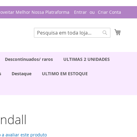
roveitar Melhor Nossa Platraforma
Entrar
Criar Conta
Meu Ca
Pesquisa
Pesquisa
Descontinuados/ raros
ULTIMAS 2 UNIDADES
s
Destaque
ULTIMO EM ESTOQUE
endall
 a avaliar este produto