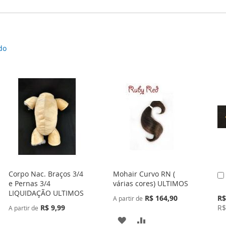
do
Corpo Nac. Braços 3/4
Mohair Curvo RN (
e Pernas 3/4
várias cores) ULTIMOS
LIQUIDAÇÃO ULTIMOS
Pr
R$ 164,90
R$
A partir de
Esp
R$ 9,99
R$
A partir de
ADICIONAR
ADICIONAR