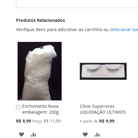
Produtos Relacionados
Verifique itens para adicionar ao carrinho ou
selecionar tu
Enchimento Nova
Cílios Superiores
Adicionar
embalagem: 200g
LIQUIDAÇÃO ULTIMOS
ao
Carrinho
Preço
R$ 9,99
R$ 11,99
R$ 9,99
Preço
A partir de
Especial
ADICIONAR
ADICIONAR
ADICIONAR
ADICIONAR