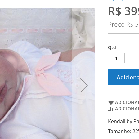
R$ 39
Preço
Especial
Preço
R$ 5
Qtd
Adiciona
ADICIONAR
ADICIONA
Kendall by P
Tamanho: 22