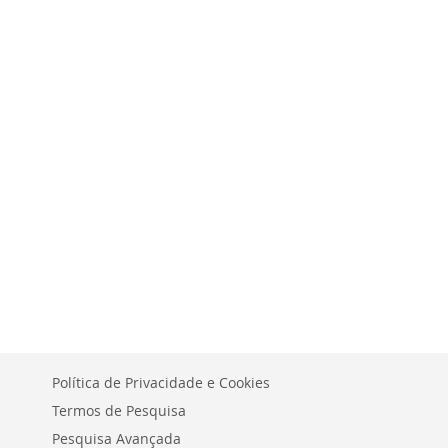
À
PARA
À
PARA
LISTA
COMPARAR
LISTA
COMPARAR
DE
DE
DESEJOS
DESEJOS
Política de Privacidade e Cookies
Termos de Pesquisa
Pesquisa Avançada