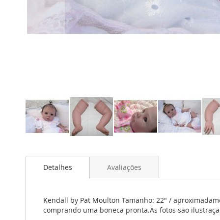
Saltar
para
Detalhes
Avaliações
o
início
da
Galeria
Kendall by Pat Moulton Tamanho: 22" / aproximadamen
de
comprando uma boneca pronta.As fotos são ilustração
imagens