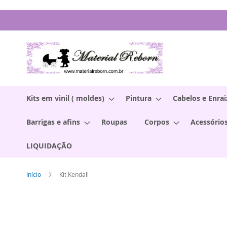
Pular
para
o
conteúdo
Kits em vinil ( moldes)
Pintura
Cabelos e Enra
Barrigas e afins
Roupas
Corpos
Acessórios
LIQUIDAÇÃO
Início
Kit Kendall
Pular
para
o
final