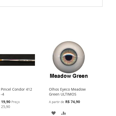
Pincel Condor 412
Olhos Eyeco Meadow
Adicionar
-4
Green ULTIMOS
ao
Carrinho
eço
 19,90
R$ 74,90
Preço
A partir de
ecial
 25,90
ADICIONAR
ADICIONAR