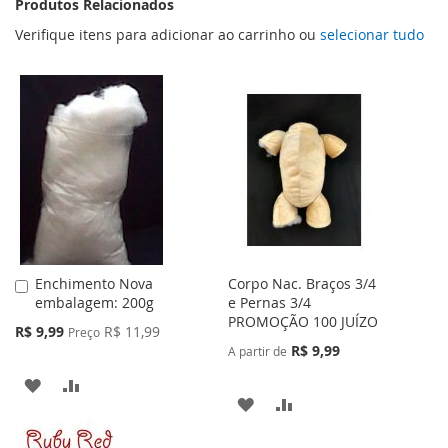
Produtos Relacionados
Verifique itens para adicionar ao carrinho ou
selecionar tudo
Enchimento Nova
Corpo Nac. Braços 3/4
Adicionar
embalagem: 200g
e Pernas 3/4
ao
PROMOÇÃO 100 JUÍZO
Carrinho
Preço
R$ 9,99
R$ 11,99
Preço
Especial
R$ 9,99
A partir de
ADICIONAR
ADICIONAR
ADICIONAR
ADICIONAR
À
PARA
À
PARA