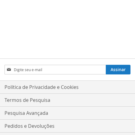
Inscreva-
Assinar
se
na
nossa
Política de Privacidade e Cookies
Newsletter:
Termos de Pesquisa
Pesquisa Avançada
Pedidos e Devoluções