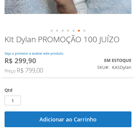
KIt Dylan PROMOÇÃO 100 JUÍZO
Saltar
para
o
Seja o primeiro a avaliar este produto
início
R$ 299,90
Preço
EM ESTOQUE
da
Especial
SKU
KASDylan
Galeria
R$ 799,00
Preço
de
imagens
Qtd
Adicionar ao Carrinho