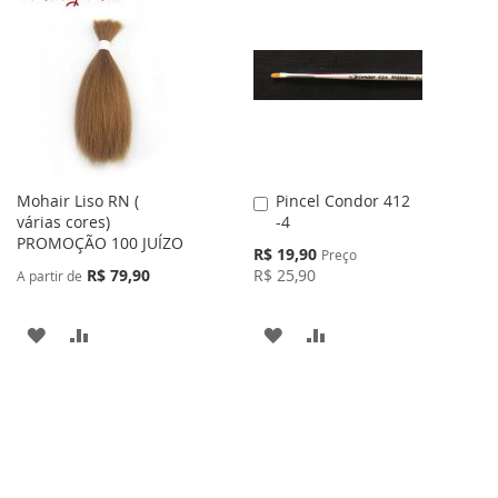
LISTA
COMPARAR
LISTA
COMPARAR
DE
DE
DESEJOS
DESEJOS
Mohair Liso RN (
Pincel Condor 412
Adicionar
várias cores)
-4
ao
PROMOÇÃO 100 JUÍZO
Carrinho
Preço
R$ 19,90
Preço
Especial
R$ 79,90
R$ 25,90
A partir de
ADICIONAR
ADICIONAR
ADICIONAR
ADICIONAR
À
PARA
À
PARA
LISTA
COMPARAR
LISTA
COMPARAR
DE
DE
DESEJOS
DESEJOS