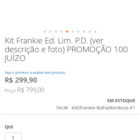
Kit Frankie Ed. Lim. P.D. (ver
Saltar
para
descrição e foto) PROMOÇÃO 100
o
JUÍZO
início
da
Galeria
Seja o primeiro a avaliar este produto
de
R$ 299,90
Preço
imagens
Especial
R$ 799,00
Preço
EM ESTOQUE
SKU
KASFrankie-BolhaMembros-K1
Qtd