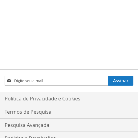
DESEJOS
DESEJOS
Inscreva-
Assinar
se
na
nossa
Política de Privacidade e Cookies
Newsletter:
Termos de Pesquisa
Pesquisa Avançada