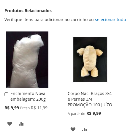
Produtos Relacionados
Verifique itens para adicionar ao carrinho ou
selecionar tudo
Enchimento Nova
Corpo Nac. Braços 3/4
Adicionar
embalagem: 200g
e Pernas 3/4
ao
PROMOÇÃO 100 JUÍZO
Carrinho
Preço
R$ 9,99
R$ 11,99
Preço
Especial
R$ 9,99
A partir de
ADICIONAR
ADICIONAR
ADICIONAR
ADICIONAR