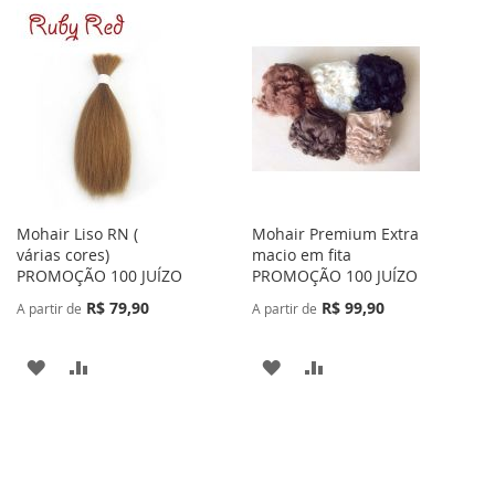
À
PARA
À
PARA
LISTA
COMPARAR
LISTA
COMPARAR
DE
DE
DESEJOS
DESEJOS
Mohair Liso RN (
Mohair Premium Extra
várias cores)
macio em fita
PROMOÇÃO 100 JUÍZO
PROMOÇÃO 100 JUÍZO
R$ 79,90
R$ 99,90
A partir de
A partir de
ADICIONAR
ADICIONAR
ADICIONAR
ADICIONAR
À
PARA
À
PARA
LISTA
COMPARAR
LISTA
COMPARAR
DE
DE