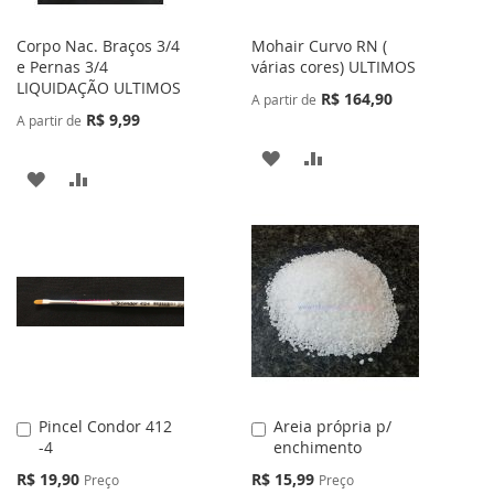
Corpo Nac. Braços 3/4
Mohair Curvo RN (
e Pernas 3/4
várias cores) ULTIMOS
LIQUIDAÇÃO ULTIMOS
R$ 164,90
A partir de
R$ 9,99
A partir de
ADICIONAR
ADICIONAR
ADICIONAR
ADICIONAR
À
PARA
À
PARA
LISTA
COMPARAR
LISTA
COMPARAR
DE
DE
DESEJOS
DESEJOS
Pincel Condor 412
Areia própria p/
Adicionar
Adicionar
-4
enchimento
ao
ao
Carrinho
Carrinho
Preço
Preço
R$ 19,90
R$ 15,99
Preço
Preço