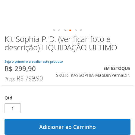
Kit Sophia P. D. (verificar foto e
Saltar
para
descrição) LIQUIDAÇÃO ULTIMO
o
início
da
Seja o primeiro a avaliar este produto
R$ 299,90
Galeria
Preço
EM ESTOQUE
de
Especial
SKU
KASSOPHIA-MaoDir/PernaDir.
R$ 799,90
Preço
imagens
Qtd
Adicionar ao Carrinho