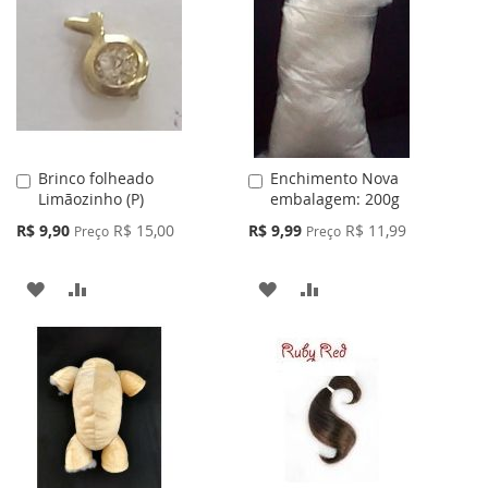
Brinco folheado
Enchimento Nova
Adicionar
Adicionar
Limãozinho (P)
embalagem: 200g
ao
ao
Carrinho
Carrinho
Preço
Preço
R$ 9,90
R$ 15,00
R$ 9,99
R$ 11,99
Preço
Preço
Especial
Especial
ADICIONAR
ADICIONAR
ADICIONAR
ADICIONAR
À
PARA
À
PARA
LISTA
COMPARAR
LISTA
COMPARAR
DE
DE
DESEJOS
DESEJOS