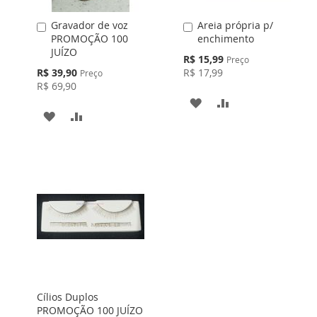
Gravador de voz
Areia própria p/
Adicionar
Adicionar
PROMOÇÃO 100
enchimento
ao
ao
JUÍZO
Carrinho
Carrinho
Preço
R$ 15,99
Preço
Especial
Preço
R$ 39,90
R$ 17,99
Preço
Especial
R$ 69,90
ADICIONAR
ADICIONAR
ADICIONAR
ADICIONAR
À
PARA
À
PARA
LISTA
COMPARAR
LISTA
COMPARAR
DE
DE
DESEJOS
DESEJOS
Cílios Duplos
PROMOÇÃO 100 JUÍZO