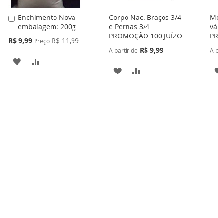
Enchimento Nova
Corpo Nac. Braços 3/4
Mo
Adicionar
embalagem: 200g
e Pernas 3/4
vá
ao
PROMOÇÃO 100 JUÍZO
PR
Carrinho
Preço
R$ 9,99
R$ 11,99
Preço
Especial
R$ 9,99
A partir de
A p
ADICIONAR
ADICIONAR
ADICIONAR
ADICIONAR
À
PARA
À
PARA
LISTA
COMPARAR
LISTA
COMPARAR
DE
DE
DESEJOS
DESEJOS