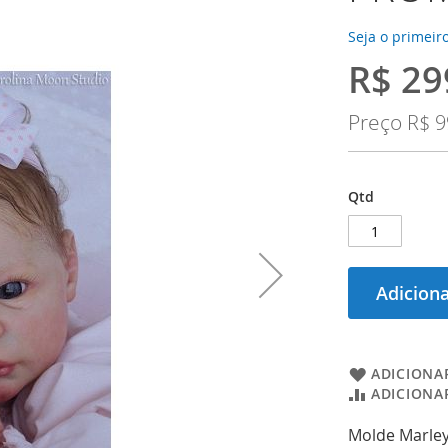
Seja o primeiro
R$ 29
Preço
Especial
Preço
R$ 9
Qtd
Adiciona
ADICIONAR
ADICIONA
Molde Marle