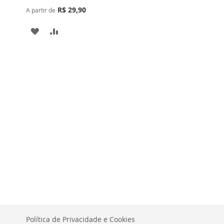
R$ 29,90
A partir de
ADICIONAR
ADICIONAR
À
PARA
LISTA
COMPARAR
DE
DESEJOS
Política de Privacidade e Cookies