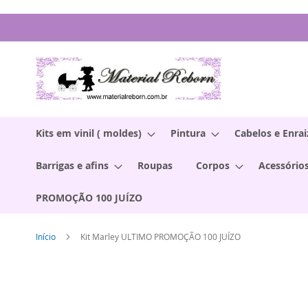
Pular
para
o
conteúdo
Kits em vinil ( moldes)
Pintura
Cabelos e Enra
Barrigas e afins
Roupas
Corpos
Acessórios
PROMOÇÃO 100 JUÍZO
Início
Kit Marley ULTIMO PROMOÇÃO 100 JUÍZO
Pular
para
o
final