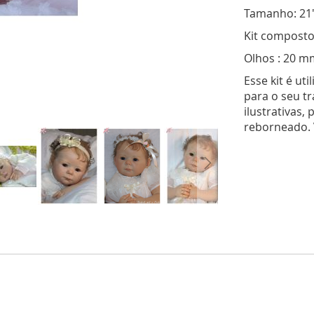
Tamanho: 21
Kit composto
Olhos : 20 mm
Esse kit é ut
para o seu t
ilustrativas,
reborneado.