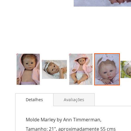
Saltar
para
Detalhes
Avaliações
o
início
da
Galeria
Molde Marley by Ann Timmerman,
de
Tamanho: 21", aproximadamente 55 cms
imagens