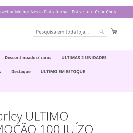
roveitar Melhor Nossa Platraforma
Entrar
Criar Conta
Meu Ca
Pesquisa
Pesquisa
Descontinuados/ raros
ULTIMAS 2 UNIDADES
s
Destaque
ULTIMO EM ESTOQUE
arley ULTIMO
OÇÃO 100 JUÍZO