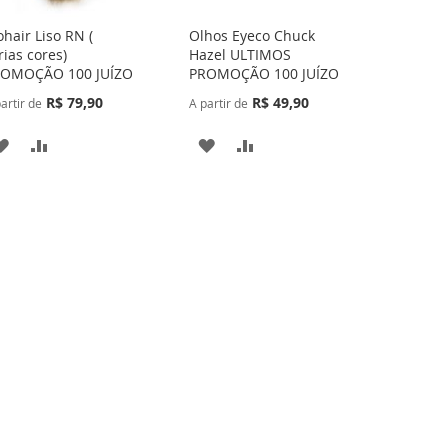
hair Liso RN (
Olhos Eyeco Chuck
rias cores)
Hazel ULTIMOS
OMOÇÃO 100 JUÍZO
PROMOÇÃO 100 JUÍZO
R$ 79,90
R$ 49,90
artir de
A partir de
ADICIONAR
ADICIONAR
ADICIONAR
ADICIONAR
À
PARA
À
PARA
LISTA
COMPARAR
LISTA
COMPARAR
DE
DE
DESEJOS
DESEJOS