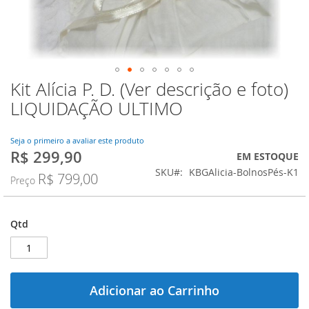
Kit Alícia P. D. (Ver descrição e foto)
Saltar
para
LIQUIDAÇÃO ULTIMO
o
início
da
Seja o primeiro a avaliar este produto
R$ 299,90
Galeria
Preço
EM ESTOQUE
de
Especial
SKU
KBGAlicia-BolnosPés-K1
R$ 799,00
Preço
imagens
Qtd
Adicionar ao Carrinho