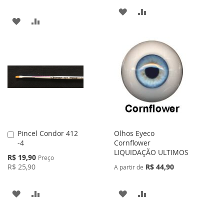
ADICIONAR
ADICIONAR
ADICIONAR
ADICIONAR
À
PARA
À
PARA
LISTA
COMPARAR
LISTA
COMPARAR
DE
DE
DESEJOS
DESEJOS
Pincel Condor 412
Olhos Eyeco
Adicionar
-4
Cornflower
ao
LIQUIDAÇÃO ULTIMOS
Carrinho
Preço
R$ 19,90
Preço
Especial
R$ 25,90
R$ 44,90
A partir de
ADICIONAR
ADICIONAR
ADICIONAR
ADICIONAR
À
PARA
À
PARA