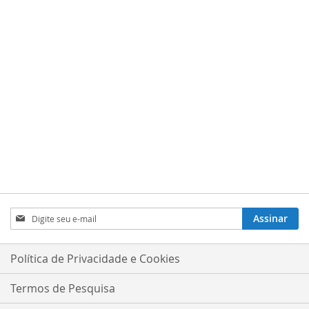
LISTA
COMPARAR
LISTA
COMPARAR
DE
DE
DESEJOS
DESEJOS
Inscreva-
Assinar
se
na
nossa
Política de Privacidade e Cookies
Newsletter:
Termos de Pesquisa