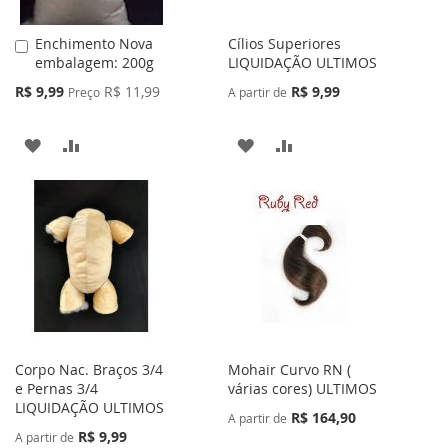
Enchimento Nova
Cílios Superiores
Adicionar
embalagem: 200g
LIQUIDAÇÃO ULTIMOS
ao
Carrinho
Preço
R$ 9,99
R$ 11,99
R$ 9,99
Preço
A partir de
Especial
ADICIONAR
ADICIONAR
ADICIONAR
ADICIONAR
À
PARA
À
PARA
LISTA
COMPARAR
LISTA
COMPARAR
DE
DE
DESEJOS
DESEJOS
Corpo Nac. Braços 3/4
Mohair Curvo RN (
e Pernas 3/4
várias cores) ULTIMOS
LIQUIDAÇÃO ULTIMOS
R$ 164,90
A partir de
R$ 9,99
A partir de