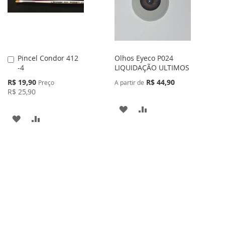
DESEJOS
DESEJOS
Pincel Condor 412
Olhos Eyeco P024
Adicionar
-4
LIQUIDAÇÃO ULTIMOS
ao
Carrinho
Preço
R$ 19,90
R$ 44,90
Preço
A partir de
Especial
R$ 25,90
ADICIONAR
ADICIONAR
ADICIONAR
ADICIONAR
À
PARA
À
PARA
LISTA
COMPARAR
LISTA
COMPARAR
DE
DE
DESEJOS
DESEJOS