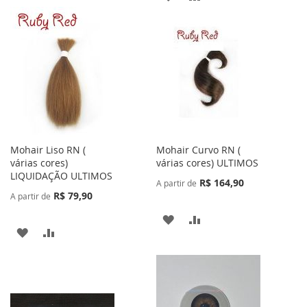
À
PARA
À
PARA
LISTA
COMPARAR
LISTA
COMPARAR
DE
DE
DESEJOS
DESEJOS
Mohair Liso RN (
Mohair Curvo RN (
várias cores)
várias cores) ULTIMOS
LIQUIDAÇÃO ULTIMOS
R$ 164,90
A partir de
R$ 79,90
A partir de
ADICIONAR
ADICIONAR
ADICIONAR
ADICIONAR
À
PARA
À
PARA
LISTA
COMPARAR
LISTA
COMPARAR
DE
DE