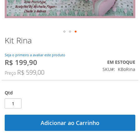
Kit Rina
Saltar
para
o
Seja o primeiro a avaliar este produto
início
R$ 199,90
Preço
EM ESTOQUE
da
Especial
SKU
KBoRina
Galeria
R$ 599,00
Preço
de
imagens
Qtd
Adicionar ao Carrinho