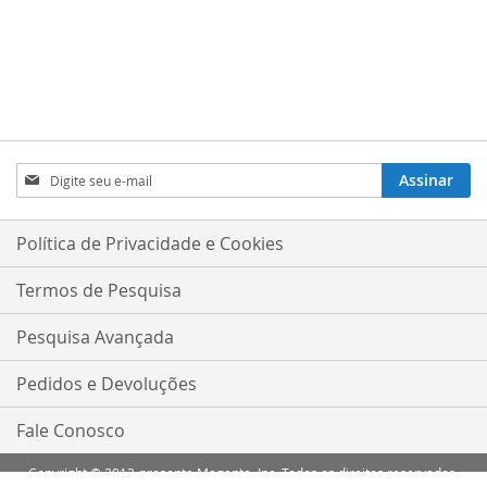
Inscreva-
Assinar
se
na
nossa
Política de Privacidade e Cookies
Newsletter:
Termos de Pesquisa
Pesquisa Avançada
Pedidos e Devoluções
Fale Conosco
Copyright © 2013-presente Magento, Inc. Todos os direitos reservados.