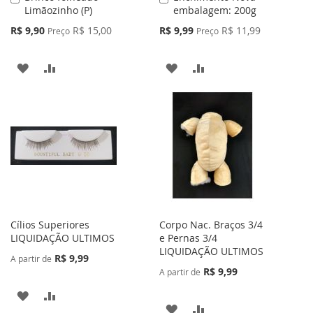
Limãozinho (P)
embalagem: 200g
ao
ao
Carrinho
Carrinho
Preço
Preço
R$ 9,90
R$ 15,00
R$ 9,99
R$ 11,99
Preço
Preço
Especial
Especial
ADICIONAR
ADICIONAR
ADICIONAR
ADICIONAR
À
PARA
À
PARA
LISTA
COMPARAR
LISTA
COMPARAR
DE
DE
DESEJOS
DESEJOS
Cílios Superiores
Corpo Nac. Braços 3/4
LIQUIDAÇÃO ULTIMOS
e Pernas 3/4
LIQUIDAÇÃO ULTIMOS
R$ 9,99
A partir de
R$ 9,99
A partir de
ADICIONAR
ADICIONAR
ADICIONAR
ADICIONAR