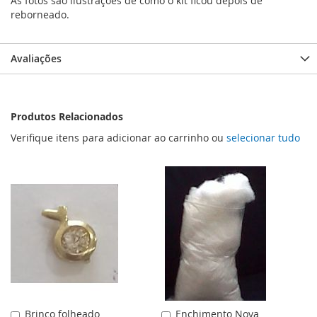
As fotos sao ilustrações de como o kit ficou depois de
reborneado.
Avaliações
Produtos Relacionados
Verifique itens para adicionar ao carrinho ou
selecionar tudo
Brinco folheado
Enchimento Nova
Adicionar
Adicionar