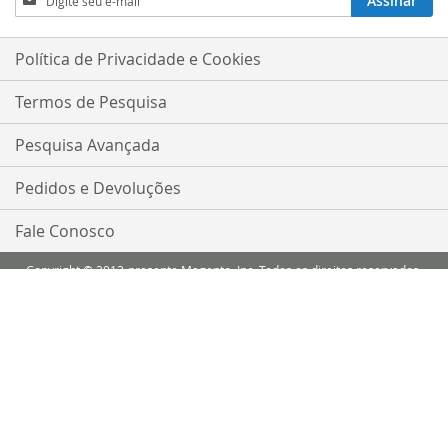
Assinar
se
na
nossa
Política de Privacidade e Cookies
Newsletter:
Termos de Pesquisa
Pesquisa Avançada
Pedidos e Devoluções
Fale Conosco
Copyright © 2013-presente Magento, Inc. Todos os direitos reservados.
Comparar Produtos
Você não tem itens para comparar.
Minha Lista de Desejos