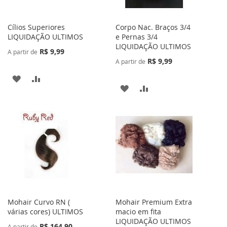
Cílios Superiores
Corpo Nac. Braços 3/4
LIQUIDAÇÃO ULTIMOS
e Pernas 3/4
LIQUIDAÇÃO ULTIMOS
R$ 9,99
A partir de
R$ 9,99
A partir de
ADICIONAR
ADICIONAR
ADICIONAR
ADICIONAR
À
PARA
À
PARA
LISTA
COMPARAR
LISTA
COMPARAR
DE
DE
DESEJOS
DESEJOS
Mohair Curvo RN (
Mohair Premium Extra
várias cores) ULTIMOS
macio em fita
LIQUIDAÇÃO ULTIMOS
R$ 164,90
A partir de