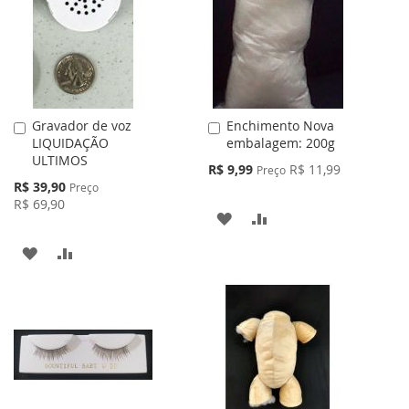
Gravador de voz
Enchimento Nova
Adicionar
Adicionar
LIQUIDAÇÃO
embalagem: 200g
ao
ao
ULTIMOS
Carrinho
Carrinho
Preço
R$ 9,99
R$ 11,99
Preço
Especial
Preço
R$ 39,90
Preço
Especial
R$ 69,90
ADICIONAR
ADICIONAR
À
PARA
ADICIONAR
ADICIONAR
LISTA
COMPARAR
À
PARA
DE
LISTA
COMPARAR
DESEJOS
DE
DESEJOS