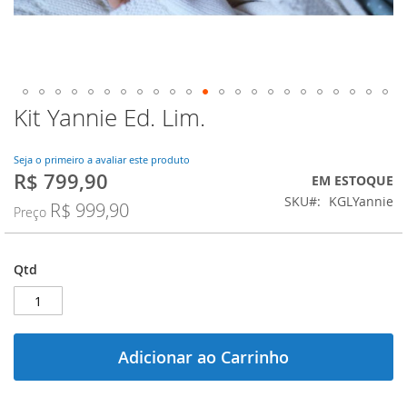
Kit Yannie Ed. Lim.
Saltar
para
o
Seja o primeiro a avaliar este produto
início
R$ 799,90
Preço
EM ESTOQUE
da
Especial
SKU
KGLYannie
Galeria
R$ 999,90
Preço
de
imagens
Qtd
Adicionar ao Carrinho