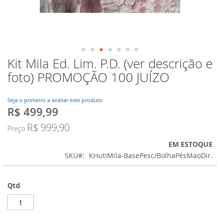
Kit Mila Ed. Lim. P.D. (ver descrição e
Saltar
para
foto) PROMOÇÃO 100 JUÍZO
o
início
da
Seja o primeiro a avaliar este produto
R$ 499,99
Galeria
Preço
de
Especial
R$ 999,90
Preço
imagens
EM ESTOQUE
SKU
KHutiMila-BasePesc/BolhaPésMaoDir.
Qtd