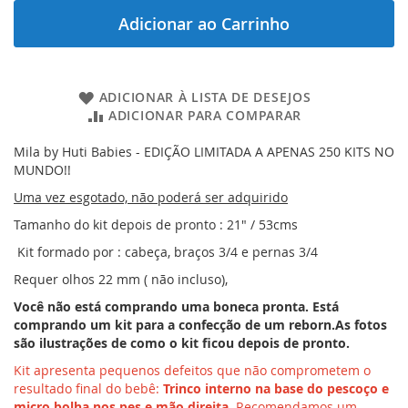
Adicionar ao Carrinho
ADICIONAR À LISTA DE DESEJOS
ADICIONAR PARA COMPARAR
Mila by Huti Babies - EDIÇÃO LIMITADA A APENAS 250 KITS NO
MUNDO!!
Uma vez esgotado, não poderá ser adquirido
Tamanho do kit depois de pronto : 21" / 53cms
Kit formado por : cabeça, braços 3/4 e pernas 3/4
Requer olhos 22 mm ( não incluso),
Você não está comprando uma boneca pronta. Está
comprando um kit para a confecção de um reborn.As fotos
são ilustrações de como o kit ficou depois de pronto.
Kit apresenta pequenos defeitos que não comprometem o
resultado final do bebê:
Trinco interno na base do pescoço e
micro bolha nos pes e mão direita
. Recomendamos um