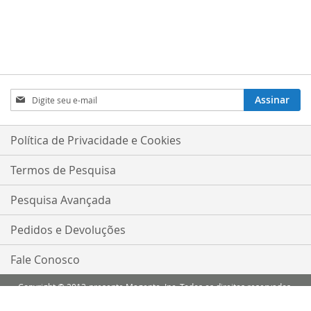
Inscreva-
Assinar
se
na
nossa
Política de Privacidade e Cookies
Newsletter:
Termos de Pesquisa
Pesquisa Avançada
Pedidos e Devoluções
Fale Conosco
Copyright © 2013-presente Magento, Inc. Todos os direitos reservados.
Comparar Produtos