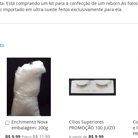
. Está comprando um kit para a confecção de um reborn.As fotos sã
o importado em ultra-suede feitos exclusivamente para ela.
do
Enchimento Nova
Cílios Superiores
Co
Adicionar
embalagem: 200g
PROMOÇÃO 100 JUÍZO
e 
ao
PR
Carrinho
Preço
R$ 9,99
R$ 11,99
R$ 9,99
Preço
A partir de