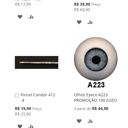
Especial
Preço
R$ 17,99
R$ 39,90
Preço
Especial
R$ 69,90
ADICIONAR
ADICIONAR
ADICIONAR
ADICIONAR
À
PARA
À
PARA
LISTA
COMPARAR
LISTA
COMPARAR
DE
DE
DESEJOS
DESEJOS
Pincel Condor 412
Olhos Eyeco A223
Adicionar
-4
PROMOÇÃO 100 JUIZO
ao
Carrinho
Preço
R$ 19,90
R$ 44,90
Preço
A partir de
Especial
R$ 25,90
ADICIONAR
ADICIONAR
ADICIONAR
ADICIONAR