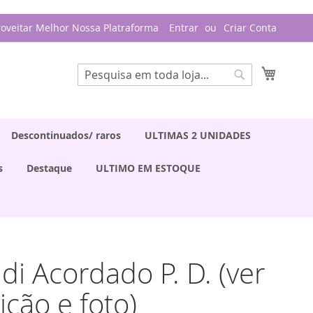
roveitar Melhor Nossa Platraforma
Entrar
Criar Conta
Meu Ca
Pesquisa
Pesquisa
Descontinuados/ raros
ULTIMAS 2 UNIDADES
s
Destaque
ULTIMO EM ESTOQUE
ndi Acordado P. D. (ver
ição e foto)