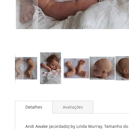
Saltar
para
o
início
Detalhes
Avaliações
da
Galeria
de
Andi Awake (acordado) by Linda Murray. Tamanho do ki
imagens