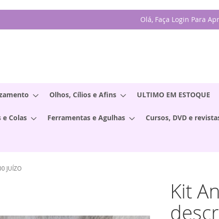
Olá, Faça Login Para Ap
izamento
Olhos, Cílios e Afins
ULTIMO EM ESTOQUE
 e Colas
Ferramentas e Agulhas
Cursos, DVD e revista
00 JUÍZO
Kit A
descr