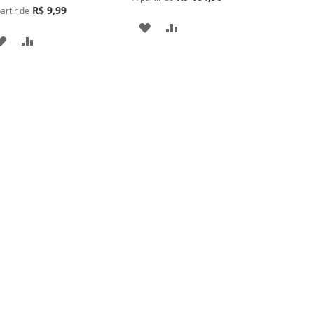
R$ 9,99
artir de
ADICIONAR
ADICIONAR
ADICIONAR
ADICIONAR
À
PARA
À
PARA
LISTA
COMPARAR
LISTA
COMPARAR
DE
DE
DESEJOS
DESEJOS