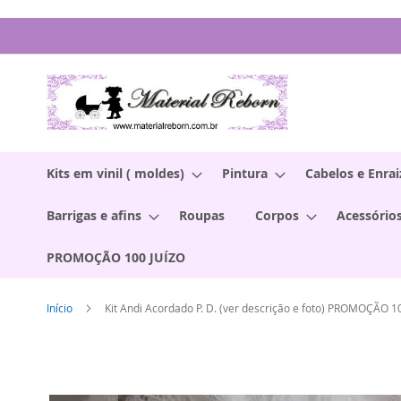
Pular
para
o
conteúdo
Kits em vinil ( moldes)
Pintura
Cabelos e Enra
Barrigas e afins
Roupas
Corpos
Acessórios
PROMOÇÃO 100 JUÍZO
Início
Kit Andi Acordado P. D. (ver descrição e foto) PROMOÇÃO 1
Pular
para
o
final