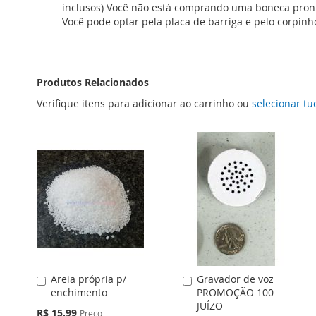
inclusos) Você não está comprando uma boneca pronta
Você pode optar pela placa de barriga e pelo corpinh
Produtos Relacionados
Verifique itens para adicionar ao carrinho ou
selecionar tu
Areia própria p/
Gravador de voz
Adicionar
Adicionar
enchimento
PROMOÇÃO 100
ao
ao
JUÍZO
Carrinho
Carrinho
Preço
R$ 15,99
Preço