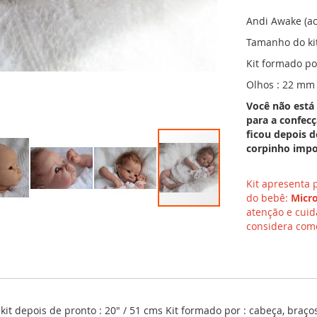
Andi Awake (ac
Tamanho do kit
Kit formado po
Olhos : 22 mm 
Você não está
para a confecç
ficou depois d
corpinho impo
Kit apresenta
do bebê:
Micro
atenção e cuid
considera como
t depois de pronto : 20" / 51 cms Kit formado por : cabeça, braço