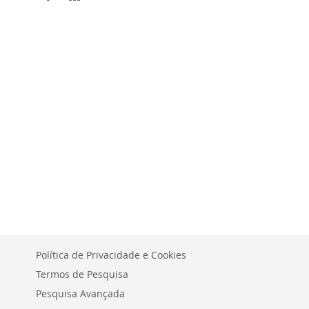
À
PARA
À
PARA
LISTA
COMPARAR
LISTA
COMPARAR
DE
DE
DESEJOS
DESEJOS
Política de Privacidade e Cookies
Termos de Pesquisa
Pesquisa Avançada