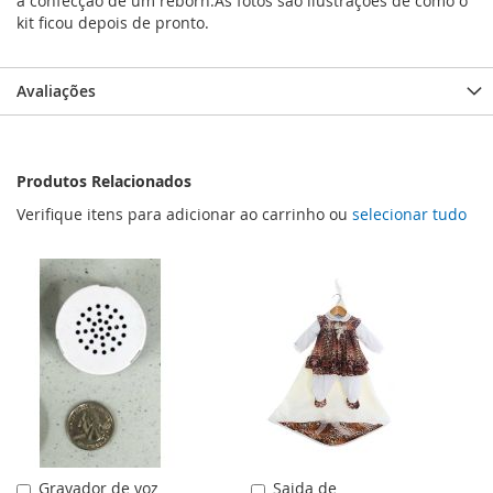
a confecçao de um reborn.As fotos são ilustrações de como o
kit ficou depois de pronto.
Avaliações
Produtos Relacionados
Verifique itens para adicionar ao carrinho ou
selecionar tudo
Gravador de voz
Saida de
Adicionar
Adicionar