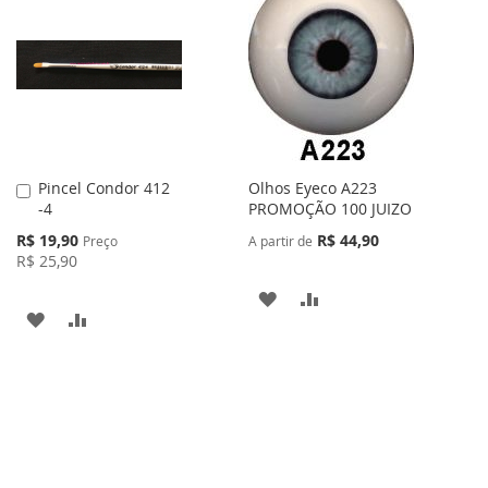
LISTA
COMPARAR
DE
DE
DESEJOS
DESEJOS
Pincel Condor 412
Olhos Eyeco A223
Adicionar
-4
PROMOÇÃO 100 JUIZO
ao
Carrinho
Preço
R$ 19,90
R$ 44,90
Preço
A partir de
Especial
R$ 25,90
ADICIONAR
ADICIONAR
ADICIONAR
ADICIONAR
À
PARA
À
PARA
LISTA
COMPARAR
LISTA
COMPARAR
DE
DE
DESEJOS
DESEJOS