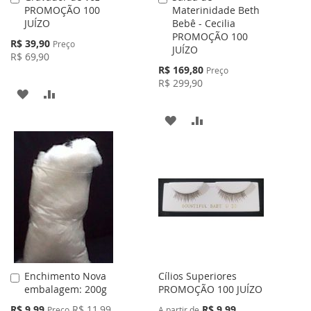
PROMOÇÃO 100
Materinidade Beth
ao
ao
JUÍZO
Bebê - Cecilia
Carrinho
Carrinho
PROMOÇÃO 100
Preço
R$ 39,90
Preço
JUÍZO
Especial
R$ 69,90
Preço
R$ 169,80
Preço
Especial
R$ 299,90
ADICIONAR
ADICIONAR
À
PARA
ADICIONAR
ADICIONAR
LISTA
COMPARAR
À
PARA
DE
LISTA
COMPARAR
DESEJOS
DE
DESEJOS
Enchimento Nova
Cílios Superiores
Adicionar
embalagem: 200g
PROMOÇÃO 100 JUÍZO
ao
Carrinho
Preço
R$ 9,99
R$ 11,99
R$ 9,99
Preço
A partir de