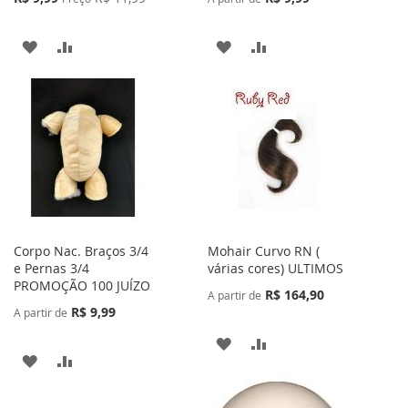
Especial
ADICIONAR
ADICIONAR
ADICIONAR
ADICIONAR
À
PARA
À
PARA
LISTA
COMPARAR
LISTA
COMPARAR
DE
DE
DESEJOS
DESEJOS
Corpo Nac. Braços 3/4
Mohair Curvo RN (
e Pernas 3/4
várias cores) ULTIMOS
PROMOÇÃO 100 JUÍZO
R$ 164,90
A partir de
R$ 9,99
A partir de
ADICIONAR
ADICIONAR
ADICIONAR
ADICIONAR
À
PARA
À
PARA
LISTA
COMPARAR