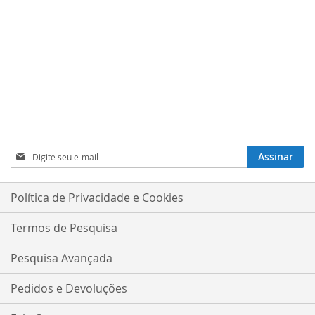
Inscreva-
Assinar
se
na
nossa
Política de Privacidade e Cookies
Newsletter:
Termos de Pesquisa
Pesquisa Avançada
Pedidos e Devoluções