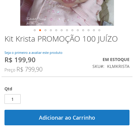
Kit Krista PROMOÇÃO 100 JUÍZO
Saltar
para
o
Seja o primeiro a avaliar este produto
início
R$ 199,90
Preço
EM ESTOQUE
da
Especial
SKU
KLMKRISTA
Galeria
R$ 799,90
Preço
de
imagens
Qtd
Adicionar ao Carrinho