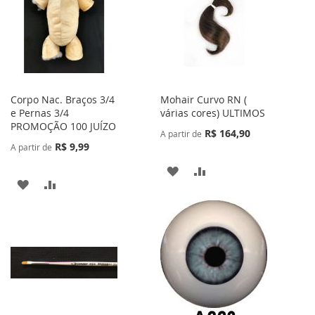
DE
DE
DESEJOS
DESEJOS
Corpo Nac. Braços 3/4
Mohair Curvo RN (
e Pernas 3/4
várias cores) ULTIMOS
PROMOÇÃO 100 JUÍZO
R$ 164,90
A partir de
R$ 9,99
A partir de
ADICIONAR
ADICIONAR
ADICIONAR
ADICIONAR
À
PARA
À
PARA
LISTA
COMPARAR
LISTA
COMPARAR
DE
DE
DESEJOS
DESEJOS