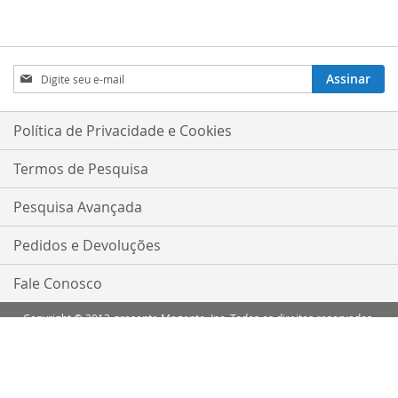
Inscreva-
Assinar
se
na
nossa
Política de Privacidade e Cookies
Newsletter:
Termos de Pesquisa
Pesquisa Avançada
Pedidos e Devoluções
Fale Conosco
Copyright © 2013-presente Magento, Inc. Todos os direitos reservados.
Comparar Produtos
Você não tem itens para comparar.