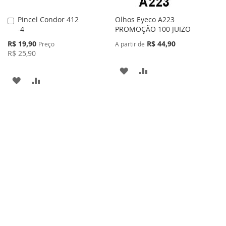
Pincel Condor 412
Olhos Eyeco A223
Adicionar
-4
PROMOÇÃO 100 JUIZO
ao
Carrinho
Preço
R$ 19,90
R$ 44,90
Preço
A partir de
Especial
R$ 25,90
ADICIONAR
ADICIONAR
ADICIONAR
ADICIONAR
À
PARA
À
PARA
LISTA
COMPARAR
LISTA
COMPARAR
DE
DE
DESEJOS
DESEJOS