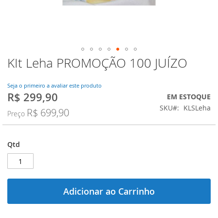
KIt Leha PROMOÇÃO 100 JUÍZO
Saltar
para
o
Seja o primeiro a avaliar este produto
início
R$ 299,90
Preço
EM ESTOQUE
da
Especial
SKU
KLSLeha
Galeria
R$ 699,90
Preço
de
imagens
Qtd
Adicionar ao Carrinho