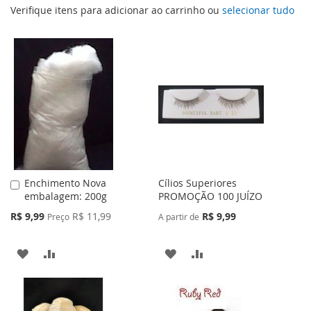
Verifique itens para adicionar ao carrinho ou
selecionar tudo
Enchimento Nova
Cílios Superiores
Adicionar
embalagem: 200g
PROMOÇÃO 100 JUÍZO
ao
Carrinho
Preço
R$ 9,99
R$ 11,99
R$ 9,99
Preço
A partir de
Especial
ADICIONAR
ADICIONAR
ADICIONAR
ADICIONAR
À
PARA
À
PARA
LISTA
COMPARAR
LISTA
COMPARAR