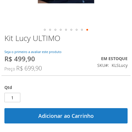
Kit Lucy ULTIMO
Saltar
para
o
Seja o primeiro a avaliar este produto
início
R$ 499,90
Preço
EM ESTOQUE
da
Especial
SKU
KLSLucy
Galeria
R$ 699,90
Preço
de
imagens
Qtd
Adicionar ao Carrinho