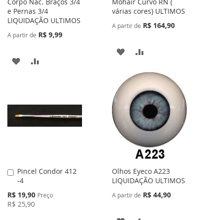
Corpo Nac. Braços 3/4
Mohair Curvo RN (
e Pernas 3/4
várias cores) ULTIMOS
LIQUIDAÇÃO ULTIMOS
R$ 164,90
A partir de
R$ 9,99
A partir de
ADICIONAR
ADICIONAR
ADICIONAR
ADICIONAR
À
PARA
À
PARA
LISTA
COMPARAR
LISTA
COMPARAR
DE
DE
DESEJOS
DESEJOS
Pincel Condor 412
Olhos Eyeco A223
Adicionar
-4
LIQUIDAÇÃO ULTIMOS
ao
Carrinho
Preço
R$ 19,90
R$ 44,90
Preço
A partir de
Especial
R$ 25,90
ADICIONAR
ADICIONAR