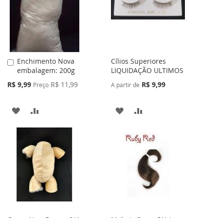
Enchimento Nova
Cílios Superiores
Adicionar
embalagem: 200g
LIQUIDAÇÃO ULTIMOS
ao
Carrinho
Preço
R$ 9,99
R$ 11,99
R$ 9,99
Preço
A partir de
Especial
ADICIONAR
ADICIONAR
ADICIONAR
ADICIONAR
À
PARA
À
PARA
LISTA
COMPARAR
LISTA
COMPARAR
DE
DE
DESEJOS
DESEJOS