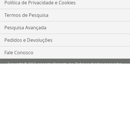
nossa
Política de Privacidade e Cookies
Newsletter:
Termos de Pesquisa
Pesquisa Avançada
Pedidos e Devoluções
Fale Conosco
Copyright © 2013-presente Magento, Inc. Todos os direitos reservados.
Comparar Produtos
Você não tem itens para comparar.
Minha Lista de Desejos
Você não tem nenhum item em sua lista de desejos.