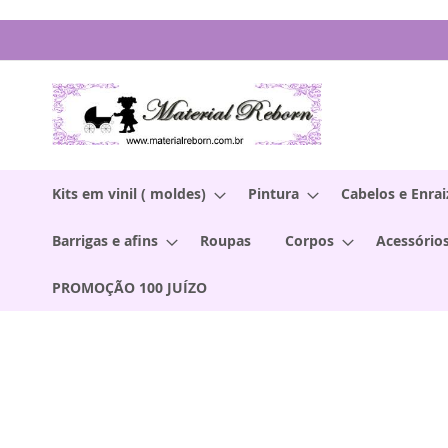
Pular
para
o
conteúdo
Kits em vinil ( moldes)
Pintura
Cabelos e Enra
Barrigas e afins
Roupas
Corpos
Acessórios
PROMOÇÃO 100 JUÍZO
Pular
para
o
final
da