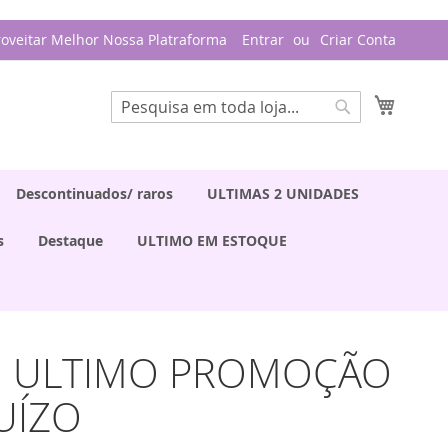
roveitar Melhor Nossa Platraforma
Entrar
Criar Conta
Meu Ca
Pesquisa
Pesquisa
Descontinuados/ raros
ULTIMAS 2 UNIDADES
s
Destaque
ULTIMO EM ESTOQUE
Till ULTIMO PROMOÇÃO
JUÍZO