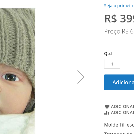
Seja o primeiro
R$ 39
Preço
Especial
Preço
R$ 6
Qtd
Adiciona
ADICIONAR
ADICIONA
Molde Till es