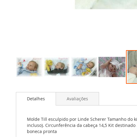
Saltar
para
Detalhes
Avaliações
o
início
da
Galeria
Molde Till esculpido por Linde Scherer Tamanho do ki
de
incluso). Circunferência da cabeça 14,5 Kit destinado
imagens
boneca pronta