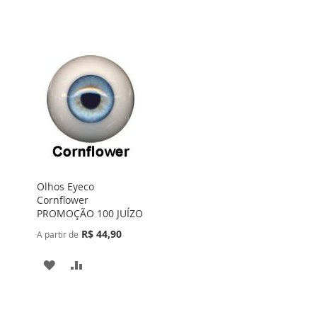
À
PARA
À
PARA
LISTA
COMPARAR
LISTA
COMPARAR
DE
DE
DESEJOS
DESEJOS
Olhos Eyeco
Cornflower
PROMOÇÃO 100 JUÍZO
R$ 44,90
A partir de
ADICIONAR
ADICIONAR
À
PARA
LISTA
COMPARAR