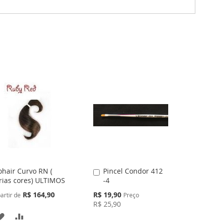
hair Curvo RN (
Pincel Condor 412
Adicionar
rias cores) ULTIMOS
-4
ao
Carrinho
Preço
R$ 164,90
R$ 19,90
artir de
Preço
Especial
R$ 25,90
ADICIONAR
ADICIONAR