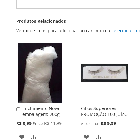
Produtos Relacionados
Verifique itens para adicionar ao carrinho ou
selecionar tu
Enchimento Nova
Cílios Superiores
Adicionar
embalagem: 200g
PROMOÇÃO 100 JUÍZO
ao
Carrinho
Preço
R$ 9,99
R$ 11,99
R$ 9,99
Preço
A partir de
Especial
ADICIONAR
ADICIONAR
ADICIONAR
ADICIONAR