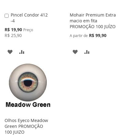
Pincel Condor 412
Mohair Premium Extra
Adicionar
-4
macio em fita
ao
PROMOÇÃO 100 JUÍZO
Carrinho
Preço
R$ 19,90
Preço
Especial
R$ 25,90
R$ 99,90
A partir de
ADICIONAR
ADICIONAR
ADICIONAR
ADICIONAR
À
PARA
À
PARA
LISTA
COMPARAR
LISTA
COMPARAR
DE
DE
DESEJOS
DESEJOS
Olhos Eyeco Meadow
Green PROMOÇÃO
100 JUIZO