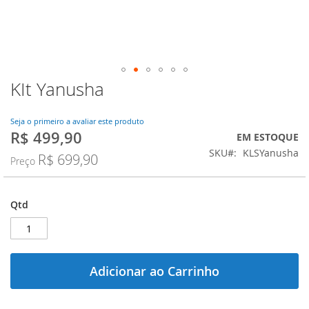
KIt Yanusha
Saltar
para
o
Seja o primeiro a avaliar este produto
início
R$ 499,90
Preço
EM ESTOQUE
da
Especial
SKU
KLSYanusha
Galeria
R$ 699,90
Preço
de
imagens
Qtd
Adicionar ao Carrinho