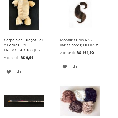
DE
DE
DESEJOS
DESEJOS
Corpo Nac. Braços 3/4
Mohair Curvo RN (
e Pernas 3/4
várias cores) ULTIMOS
PROMOÇÃO 100 JUÍZO
R$ 164,90
A partir de
R$ 9,99
A partir de
ADICIONAR
ADICIONAR
ADICIONAR
ADICIONAR
À
PARA
À
PARA
LISTA
COMPARAR
LISTA
COMPARAR
DE
DE
DESEJOS
DESEJOS