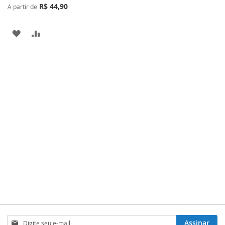
R$ 44,90
A partir de
ADICIONAR
ADICIONAR
À
PARA
LISTA
COMPARAR
DE
DESEJOS
Inscreva-
Assinar