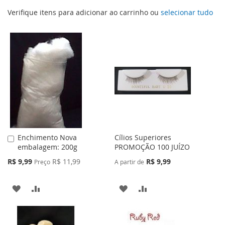
Verifique itens para adicionar ao carrinho ou
selecionar tudo
Enchimento Nova
Cílios Superiores
Adicionar
embalagem: 200g
PROMOÇÃO 100 JUÍZO
ao
Carrinho
Preço
R$ 9,99
R$ 11,99
R$ 9,99
Preço
A partir de
Especial
ADICIONAR
ADICIONAR
ADICIONAR
ADICIONAR
À
PARA
À
PARA
LISTA
COMPARAR
LISTA
COMPARAR