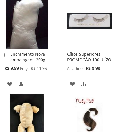
Enchimento Nova
Cílios Superiores
Adicionar
embalagem: 200g
PROMOÇÃO 100 JUÍZO
ao
Carrinho
Preço
R$ 9,99
R$ 11,99
R$ 9,99
Preço
A partir de
Especial
ADICIONAR
ADICIONAR
ADICIONAR
ADICIONAR
À
PARA
À
PARA
LISTA
COMPARAR
LISTA
COMPARAR
DE
DE
DESEJOS
DESEJOS