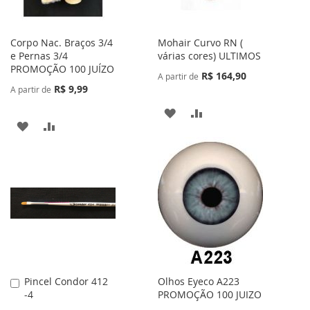
Corpo Nac. Braços 3/4
Mohair Curvo RN (
e Pernas 3/4
várias cores) ULTIMOS
PROMOÇÃO 100 JUÍZO
R$ 164,90
A partir de
R$ 9,99
A partir de
ADICIONAR
ADICIONAR
ADICIONAR
ADICIONAR
À
PARA
À
PARA
LISTA
COMPARAR
LISTA
COMPARAR
DE
DE
DESEJOS
DESEJOS
Pincel Condor 412
Olhos Eyeco A223
Adicionar
-4
PROMOÇÃO 100 JUIZO
ao
Carrinho