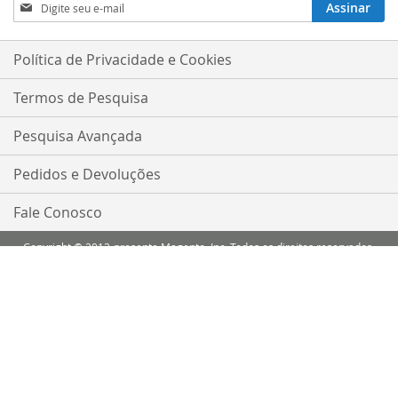
Inscreva-
Assinar
se
na
nossa
Política de Privacidade e Cookies
Newsletter:
Termos de Pesquisa
Pesquisa Avançada
Pedidos e Devoluções
Fale Conosco
Copyright © 2013-presente Magento, Inc. Todos os direitos reservados.
Comparar Produtos
Você não tem itens para comparar.
Minha Lista de Desejos