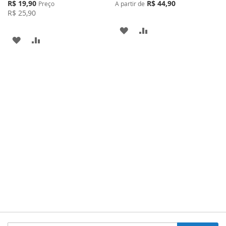
Preço
R$ 19,90
R$ 44,90
Preço
A partir de
Especial
R$ 25,90
ADICIONAR
ADICIONAR
ADICIONAR
ADICIONAR
À
PARA
À
PARA
LISTA
COMPARAR
LISTA
COMPARAR
DE
DE
DESEJOS
DESEJOS