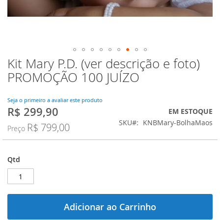
Kit Mary P.D. (ver descrição e foto)
Saltar
para
PROMOÇÃO 100 JUÍZO
o
início
da
Seja o primeiro a avaliar este produto
R$ 299,90
Galeria
Preço
EM ESTOQUE
de
Especial
SKU
KNBMary-BolhaMaos
R$ 799,00
Preço
imagens
Qtd
Adicionar ao Carrinho