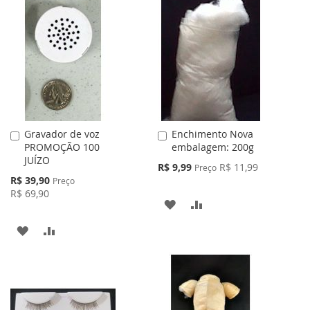
Gravador de voz
Enchimento Nova
Adicionar
Adicionar
PROMOÇÃO 100
embalagem: 200g
ao
ao
JUÍZO
Carrinho
Carrinho
Preço
R$ 9,99
R$ 11,99
Preço
Especial
Preço
R$ 39,90
Preço
Especial
R$ 69,90
ADICIONAR
ADICIONAR
À
PARA
ADICIONAR
ADICIONAR
LISTA
COMPARAR
À
PARA
DE
LISTA
COMPARAR
DESEJOS
DE