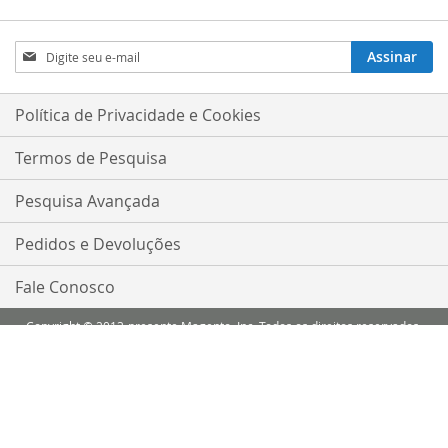
Inscreva-
Assinar
se
na
nossa
Política de Privacidade e Cookies
Newsletter:
Termos de Pesquisa
Pesquisa Avançada
Pedidos e Devoluções
Fale Conosco
Copyright © 2013-presente Magento, Inc. Todos os direitos reservados.
Comparar Produtos
Você não tem itens para comparar.