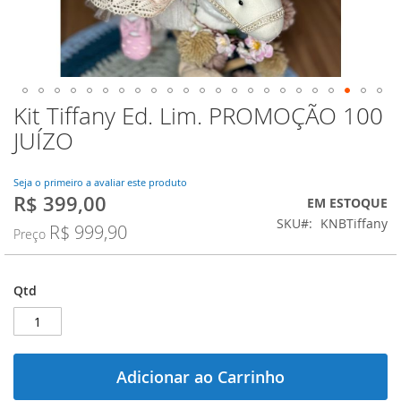
Kit Tiffany Ed. Lim. PROMOÇÃO 100
Saltar
para
JUÍZO
o
início
da
Seja o primeiro a avaliar este produto
R$ 399,00
Galeria
Preço
EM ESTOQUE
de
Especial
SKU
KNBTiffany
R$ 999,90
Preço
imagens
Qtd
Adicionar ao Carrinho