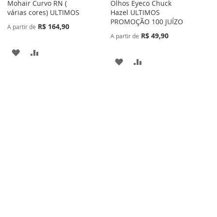
Mohair Curvo RN (
Olhos Eyeco Chuck
várias cores) ULTIMOS
Hazel ULTIMOS
PROMOÇÃO 100 JUÍZO
R$ 164,90
A partir de
R$ 49,90
A partir de
ADICIONAR
ADICIONAR
ADICIONAR
ADICIONAR
À
PARA
À
PARA
LISTA
COMPARAR
LISTA
COMPARAR
DE
DE
DESEJOS
DESEJOS