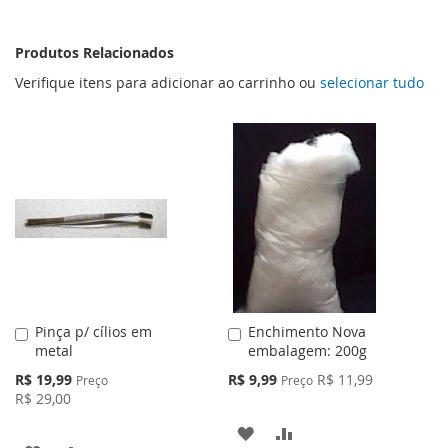
Produtos Relacionados
Verifique itens para adicionar ao carrinho ou
selecionar tudo
Pinça p/ cílios em
Enchimento Nova
Adicionar
Adicionar
metal
embalagem: 200g
ao
ao
Carrinho
Carrinho
Preço
Preço
R$ 19,99
R$ 9,99
R$ 11,99
Preço
Preço
Especial
Especial
R$ 29,00
ADICIONAR
ADICIONAR