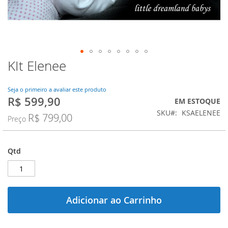
KIt Elenee
Saltar
para
o
Seja o primeiro a avaliar este produto
início
R$ 599,90
Preço
EM ESTOQUE
da
Especial
SKU
KSAELENEE
Galeria
R$ 799,00
Preço
de
imagens
Qtd
Adicionar ao Carrinho