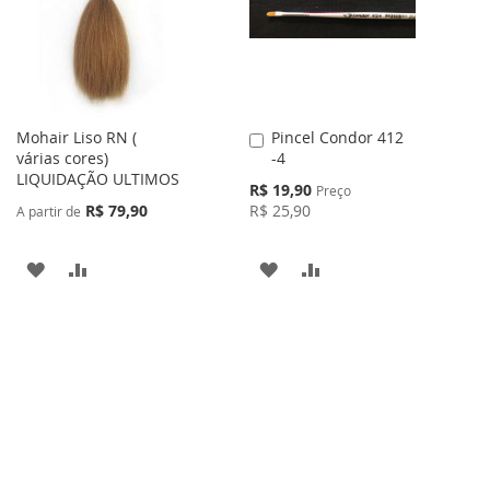
DE
DESEJOS
DESEJOS
Mohair Liso RN (
Pincel Condor 412
Adicionar
várias cores)
-4
ao
LIQUIDAÇÃO ULTIMOS
Carrinho
Preço
R$ 19,90
Preço
Especial
R$ 79,90
R$ 25,90
A partir de
ADICIONAR
ADICIONAR
ADICIONAR
ADICIONAR
À
PARA
À
PARA
LISTA
COMPARAR
LISTA
COMPARAR
DE
DE
DESEJOS
DESEJOS