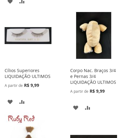
ADICIONAR
ADICIONAR
À
PARA
À
PARA
LISTA
COMPARAR
LISTA
COMPARAR
DE
DE
DESEJOS
DESEJOS
Cílios Superiores
Corpo Nac. Braços 3/4
LIQUIDAÇÃO ULTIMOS
e Pernas 3/4
LIQUIDAÇÃO ULTIMOS
R$ 9,99
A partir de
R$ 9,99
A partir de
ADICIONAR
ADICIONAR
ADICIONAR
ADICIONAR
À
PARA
À
PARA
LISTA
COMPARAR
LISTA
COMPARAR
DE