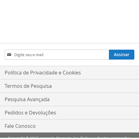
Inscreva-
Assinar
se
na
nossa
Política de Privacidade e Cookies
Newsletter:
Termos de Pesquisa
Pesquisa Avançada
Pedidos e Devoluções
Fale Conosco
Copyright © 2013-presente Magento, Inc. Todos os direitos reservados.