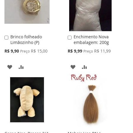
Brinco folheado
Enchimento Nova
Adicionar
Adicionar
Limãozinho (P)
embalagem: 200g
ao
ao
Carrinho
Carrinho
Preço
Preço
R$ 9,90
R$ 15,00
R$ 9,99
R$ 11,99
Preço
Preço
Especial
Especial
ADICIONAR
ADICIONAR
ADICIONAR
ADICIONAR
À
PARA
À
PARA
LISTA
COMPARAR
LISTA
COMPARAR
DE
DE
DESEJOS
DESEJOS