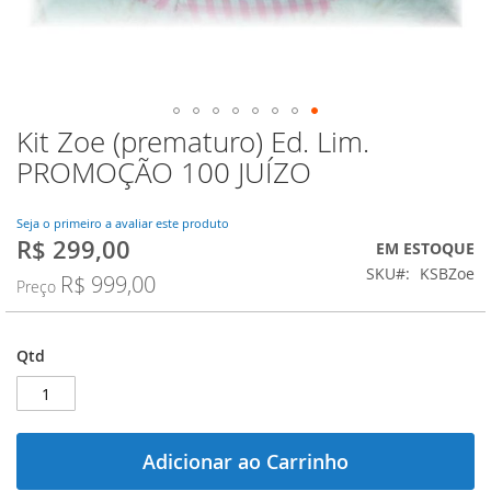
Kit Zoe (prematuro) Ed. Lim.
Saltar
para
PROMOÇÃO 100 JUÍZO
o
início
da
Seja o primeiro a avaliar este produto
R$ 299,00
Galeria
Preço
EM ESTOQUE
de
Especial
SKU
KSBZoe
R$ 999,00
Preço
imagens
Qtd
Adicionar ao Carrinho