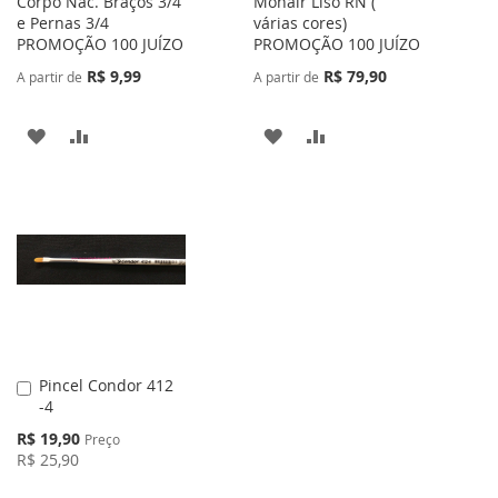
Corpo Nac. Braços 3/4
Mohair Liso RN (
e Pernas 3/4
várias cores)
PROMOÇÃO 100 JUÍZO
PROMOÇÃO 100 JUÍZO
R$ 9,99
R$ 79,90
A partir de
A partir de
ADICIONAR
ADICIONAR
ADICIONAR
ADICIONAR
À
PARA
À
PARA
LISTA
COMPARAR
LISTA
COMPARAR
DE
DE
DESEJOS
DESEJOS
Pincel Condor 412
Adicionar
-4
ao
Carrinho
Preço
R$ 19,90
Preço
Especial
R$ 25,90