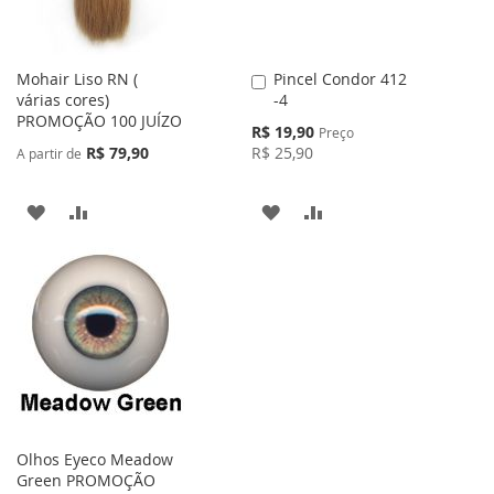
Mohair Liso RN (
Pincel Condor 412
Adicionar
várias cores)
-4
ao
PROMOÇÃO 100 JUÍZO
Carrinho
Preço
R$ 19,90
Preço
Especial
R$ 79,90
R$ 25,90
A partir de
ADICIONAR
ADICIONAR
ADICIONAR
ADICIONAR
À
PARA
À
PARA
LISTA
COMPARAR
LISTA
COMPARAR
DE
DE
DESEJOS
DESEJOS
Olhos Eyeco Meadow
Green PROMOÇÃO