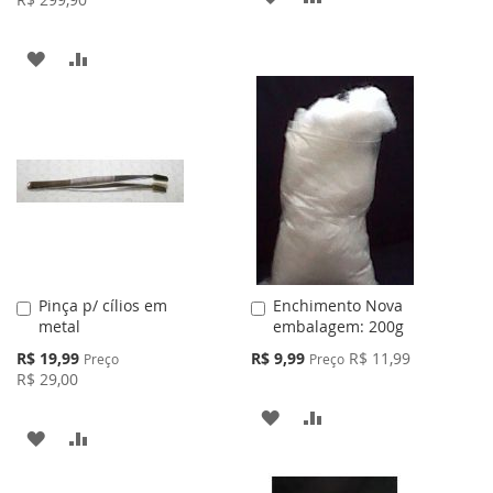
À
PARA
ADICIONAR
ADICIONAR
LISTA
COMPARAR
À
PARA
DE
LISTA
COMPARAR
DESEJOS
DE
DESEJOS
Pinça p/ cílios em
Enchimento Nova
Adicionar
Adicionar
metal
embalagem: 200g
ao
ao
Carrinho
Carrinho
Preço
Preço
R$ 19,99
R$ 9,99
R$ 11,99
Preço
Preço
Especial
Especial
R$ 29,00
ADICIONAR
ADICIONAR
ADICIONAR
ADICIONAR
À
PARA
À
PARA
LISTA
COMPARAR