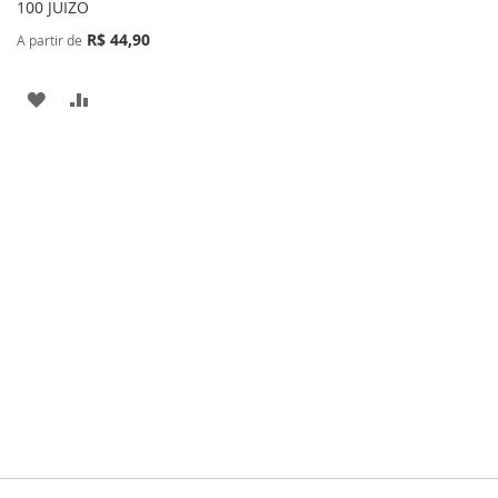
100 JUIZO
R$ 44,90
A partir de
ADICIONAR
ADICIONAR
À
PARA
LISTA
COMPARAR
DE
DESEJOS