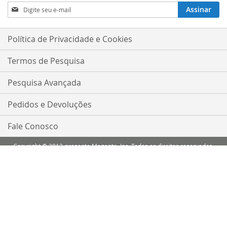
Inscreva-
Assinar
se
na
nossa
Política de Privacidade e Cookies
Newsletter:
Termos de Pesquisa
Pesquisa Avançada
Pedidos e Devoluções
Fale Conosco
Copyright © 2013-presente Magento, Inc. Todos os direitos reservados.
Comparar Produtos
Você não tem itens para comparar.
Minha Lista de Desejos