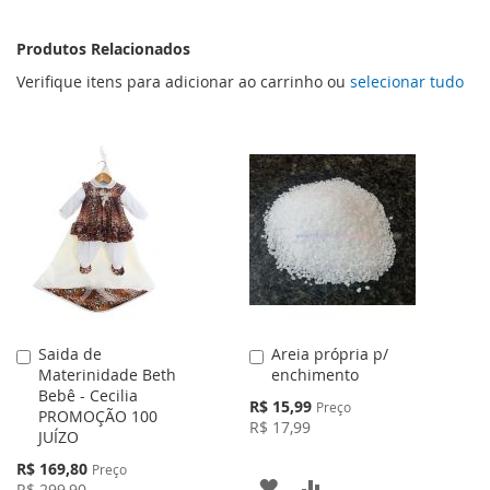
Produtos Relacionados
Verifique itens para adicionar ao carrinho ou
selecionar tudo
Saida de
Areia própria p/
Adicionar
Adicionar
Materinidade Beth
enchimento
ao
ao
Bebê - Cecilia
Carrinho
Carrinho
Preço
R$ 15,99
Preço
PROMOÇÃO 100
Especial
R$ 17,99
JUÍZO
Preço
R$ 169,80
Preço
ADICIONAR
ADICIONAR
Especial
R$ 299,90