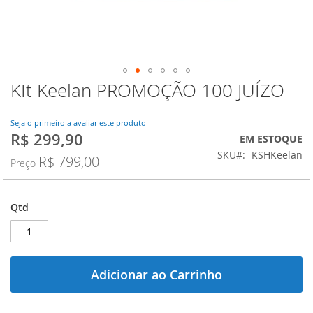
KIt Keelan PROMOÇÃO 100 JUÍZO
Saltar
para
o
Seja o primeiro a avaliar este produto
início
R$ 299,90
Preço
EM ESTOQUE
da
Especial
SKU
KSHKeelan
Galeria
R$ 799,00
Preço
de
imagens
Qtd
Adicionar ao Carrinho