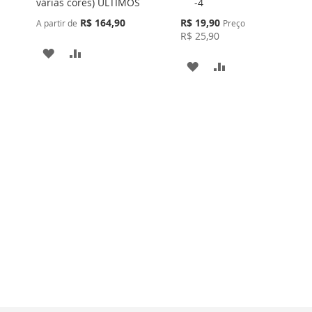
várias cores) ULTIMOS
-4
ao
Carrinho
Preço
R$ 164,90
R$ 19,90
A partir de
Preço
Especial
R$ 25,90
ADICIONAR
ADICIONAR
ADICIONAR
ADICIONAR
À
PARA
À
PARA
LISTA
COMPARAR
LISTA
COMPARAR
DE
DE
DESEJOS
DESEJOS