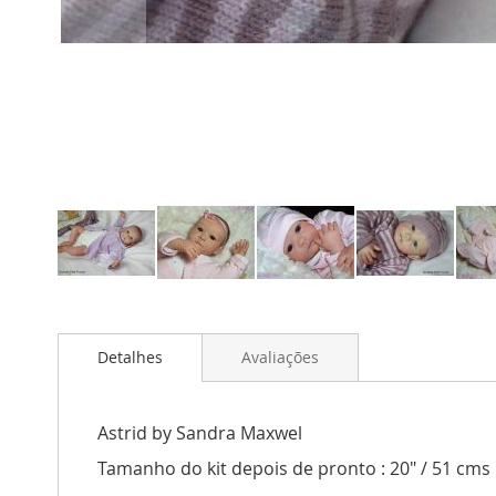
Saltar
para
Detalhes
Avaliações
o
início
da
Galeria
Astrid by Sandra Maxwel
de
Tamanho do kit depois de pronto : 20" / 51 cms
imagens