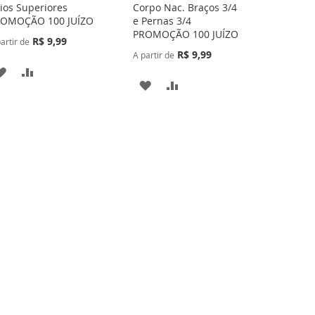
lios Superiores
Corpo Nac. Braços 3/4
OMOÇÃO 100 JUÍZO
e Pernas 3/4
PROMOÇÃO 100 JUÍZO
R$ 9,99
artir de
R$ 9,99
A partir de
ADICIONAR
ADICIONAR
ADICIONAR
ADICIONAR
À
PARA
À
PARA
LISTA
COMPARAR
LISTA
COMPARAR
DE
DE
DESEJOS
DESEJOS