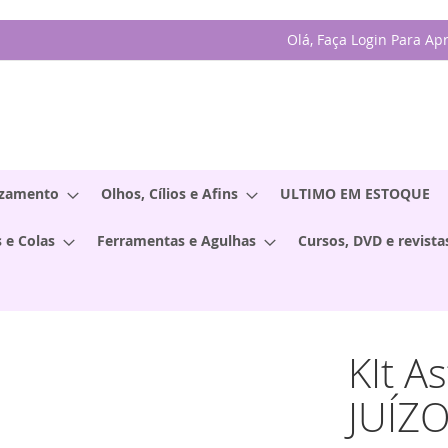
Olá, Faça Login Para Ap
izamento
Olhos, Cílios e Afins
ULTIMO EM ESTOQUE
 e Colas
Ferramentas e Agulhas
Cursos, DVD e revista
KIt 
JUÍZ