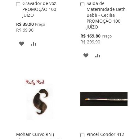
Gravador de voz
Saida de
Adicionar
Adicionar
PROMOÇÃO 100
Materinidade Beth
ao
ao
JUÍZO
Bebê - Cecilia
Carrinho
Carrinho
PROMOÇÃO 100
Preço
R$ 39,90
Preço
JUÍZO
Especial
R$ 69,90
Preço
R$ 169,80
Preço
Especial
R$ 299,90
ADICIONAR
ADICIONAR
À
PARA
ADICIONAR
ADICIONAR
LISTA
COMPARAR
À
PARA
DE
LISTA
COMPARAR
DESEJOS
DE
DESEJOS
Mohair Curvo RN (
Pincel Condor 412
Adicionar