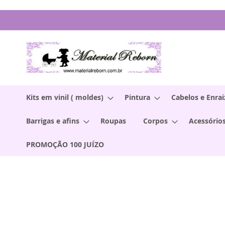
Pular
para
o
conteúdo
Kits em vinil ( moldes)
Pintura
Cabelos e Enra
Barrigas e afins
Roupas
Corpos
Acessórios
PROMOÇÃO 100 JUÍZO
Pular
para
o
final
da