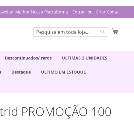
roveitar Melhor Nossa Platraforma
Entrar
Criar Conta
Meu Ca
Pesquisa
Pesquisa
Descontinuados/ raros
ULTIMAS 2 UNIDADES
s
Destaque
ULTIMO EM ESTOQUE
Astrid PROMOÇÃO 100
O