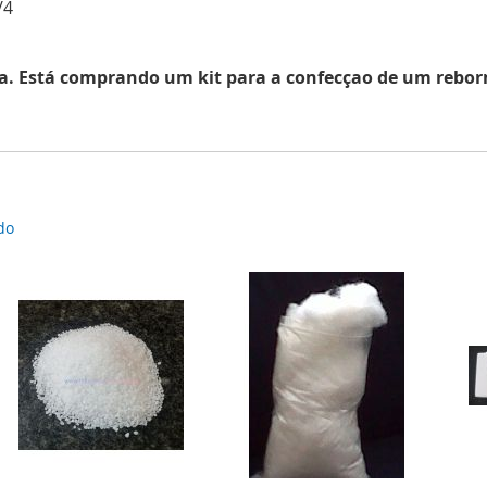
/4
Está comprando um kit para a confecçao de um reborn.A
do