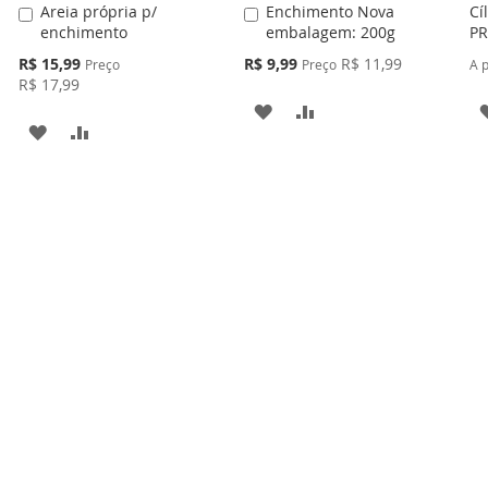
Areia própria p/
Enchimento Nova
Cí
Adicionar
Adicionar
enchimento
embalagem: 200g
PR
ao
ao
Carrinho
Carrinho
Preço
Preço
R$ 15,99
R$ 9,99
R$ 11,99
Preço
Preço
A p
Especial
Especial
R$ 17,99
ADICIONAR
ADICIONAR
ADICIONAR
ADICIONAR
À
PARA
À
PARA
LISTA
COMPARAR
LISTA
COMPARAR
DE
DE
DESEJOS
DESEJOS