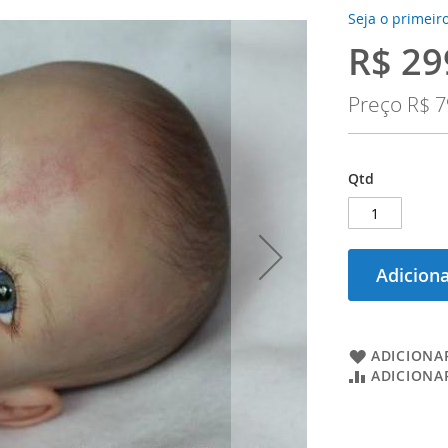
Seja o primeiro
R$ 29
Preço
Especial
Preço
R$ 7
Qtd
Adiciona
ADICIONAR
ADICIONA