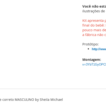
Você não es
ilustrações de
Kit apresenta
final do bebê:
pouco mais de
a fábrica não 
Protótipo:
http://w
Montagem:
v=3YbT1GyOPCM
 correto MASCULINO by Sheila Michael