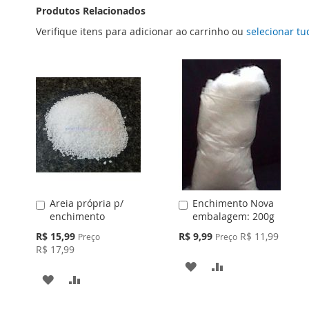
Produtos Relacionados
Verifique itens para adicionar ao carrinho ou
selecionar tu
Areia própria p/
Enchimento Nova
Adicionar
Adicionar
enchimento
embalagem: 200g
ao
ao
Carrinho
Carrinho
Preço
Preço
R$ 15,99
R$ 9,99
R$ 11,99
Preço
Preço
Especial
Especial
R$ 17,99
ADICIONAR
ADICIONAR
ADICIONAR
ADICIONAR
À
PARA
À
PARA