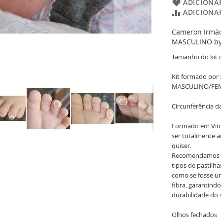
ADICIONAR
ADICIONA
Cameron Irmão
MASCULINO by 
Tamanho do kit 
Kit formado por 
MASCULINO/FEM
Circunferência da
Formado em Vini
ser totalmente a
quiser.
Recomendamos Es
tipos de pastilh
como se fosse um
fibra, garantindo
durabilidade do 
Olhos fechados