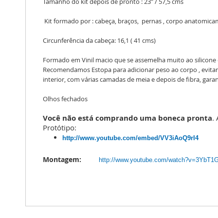
Tamanho do kit depois de pronto : 23" / 57,5 cms
Kit formado por : cabeça, braços, pernas , corpo anatom
Circunferência da cabeça: 16,1 ( 41 cms)
Formado em Vinil macio que se assemelha muito ao silicone 
Recomendamos Estopa para adicionar peso ao corpo , evitand
interior, com várias camadas de meia e depois de fibra, garan
Olhos fechados
Você não está comprando uma boneca pronta
.
Protótipo:
http://www.youtube.com/
embed/VV3iAoQ9rI4
Montagem:
http://www.youtube.com/watch?v=3YbT