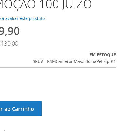
OÇÃO 100 JUÍZO
 a avaliar este produto
9,90
.130,00
EM ESTOQUE
SKU
KSMCameronMasc-BolhaPéEsq.-K1
r ao Carrinho