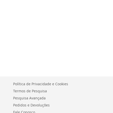
LISTA
COMPARAR
LISTA
COMPARAR
DE
DE
DESEJOS
DESEJOS
Política de Privacidade e Cookies
Termos de Pesquisa
Pesquisa Avançada
Pedidos e Devoluções
Fale Conosco