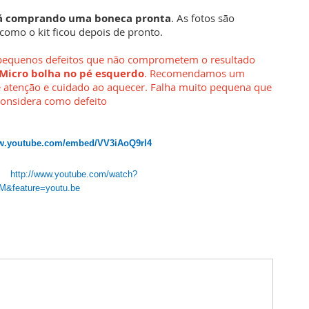
tá comprando uma boneca pronta
. As fotos são
 como o kit ficou depois de pronto.
 pequenos defeitos que não comprometem o resultado
Micro bolha no pé esquerdo
. Recomendamos um
 atenção e cuidado ao aquecer. Falha muito pequena que
considera como defeito
ww.youtube.com/
embed/VV3iAoQ9rI4
http://www.youtube.com/watch?
&feature=youtu.be