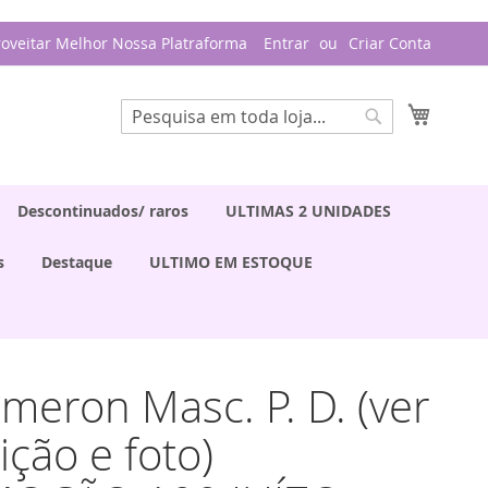
roveitar Melhor Nossa Platraforma
Entrar
Criar Conta
Meu Ca
Pesquisa
Pesquisa
Descontinuados/ raros
ULTIMAS 2 UNIDADES
s
Destaque
ULTIMO EM ESTOQUE
ameron Masc. P. D. (ver
ição e foto)