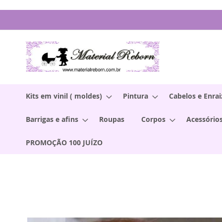
Pular
para
o
conteúdo
Kits em vinil ( moldes)
Pintura
Cabelos e Enra
Barrigas e afins
Roupas
Corpos
Acessórios
PROMOÇÃO 100 JUÍZO
Pular
para
o
final
da