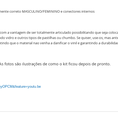
icamente correto MASCULINO/FEMININO e c
onectores internos
com a vantagem de ser totalmente articulado possibilitando que seja coloc
o vidro e outros tipos de pastilhas ou chumbo. Se quiser, use-os, mas an
tindo que o material nao venha a danificar o vinil e garantindo a durabilid
 As fotos são ilustrações de como o kit ficou depois de pronto.
1GyOPCM&feature=youtu.be