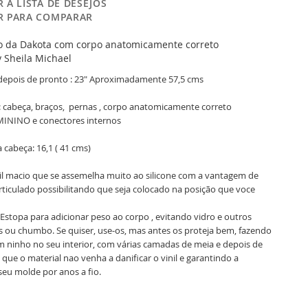
 À LISTA DE DESEJOS
R PARA COMPARAR
 da Dakota com corpo anatomicamente correto
Sheila Michael
depois de pronto : 23" Aproximadamente 57,5 cms
: cabeça, braços, pernas , corpo anatomicamente correto
ININO e c
onectores internos
 cabeça: 16,1 ( 41 cms)
l macio que se assemelha muito ao silicone com a vantagem de
rticulado possibilitando que seja colocado na posição que voce
topa para adicionar peso ao corpo , evitando vidro e outros
as ou chumbo. Se quiser, use-os, mas antes os proteja bem, fazendo
 ninho no seu interior, com várias camadas de meia e depois de
 que o material nao venha a danificar o vinil e garantindo a
seu molde por anos a fio.