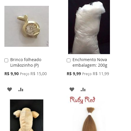
Brinco folheado
Enchimento Nova
Adicionar
Adicionar
Limãozinho (P)
embalagem: 200g
ao
ao
Carrinho
Carrinho
Preço
Preço
R$ 9,90
R$ 15,00
R$ 9,99
R$ 11,99
Preço
Preço
Especial
Especial
ADICIONAR
ADICIONAR
ADICIONAR
ADICIONAR
À
PARA
À
PARA
LISTA
COMPARAR
LISTA
COMPARAR
DE
DE
DESEJOS
DESEJOS