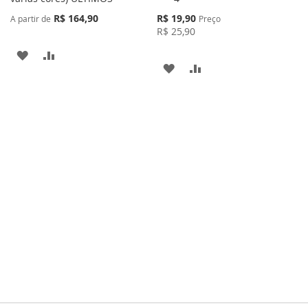
Carrinho
Preço
R$ 164,90
R$ 19,90
A partir de
Preço
Especial
R$ 25,90
ADICIONAR
ADICIONAR
ADICIONAR
ADICIONAR
À
PARA
À
PARA
LISTA
COMPARAR
LISTA
COMPARAR
DE
DE
DESEJOS
DESEJOS