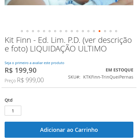
Kit Finn - Ed. Lim. P.D. (ver descrição
Saltar
para
e foto) LIQUIDAÇÃO ULTIMO
o
início
da
Seja o primeiro a avaliar este produto
R$ 199,90
Galeria
Preço
EM ESTOQUE
de
Especial
SKU
KTKFinn-TrinQueiPernas
R$ 999,00
Preço
imagens
Qtd
Adicionar ao Carrinho