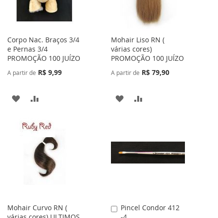
Corpo Nac. Braços 3/4
Mohair Liso RN (
e Pernas 3/4
várias cores)
PROMOÇÃO 100 JUÍZO
PROMOÇÃO 100 JUÍZO
R$ 9,99
R$ 79,90
A partir de
A partir de
ADICIONAR
ADICIONAR
ADICIONAR
ADICIONAR
À
PARA
À
PARA
LISTA
COMPARAR
LISTA
COMPARAR
DE
DE
DESEJOS
DESEJOS
Mohair Curvo RN (
Pincel Condor 412
Adicionar
várias cores) ULTIMOS
-4
ao