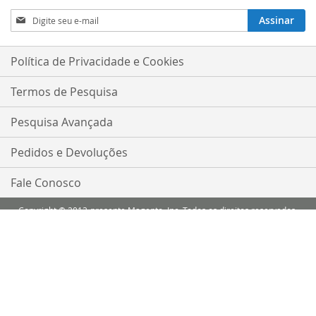
Inscreva-
Assinar
se
na
nossa
Política de Privacidade e Cookies
Newsletter:
Termos de Pesquisa
Pesquisa Avançada
Pedidos e Devoluções
Fale Conosco
Copyright © 2013-presente Magento, Inc. Todos os direitos reservados.
Comparar Produtos
Você não tem itens para comparar.
Minha Lista de Desejos