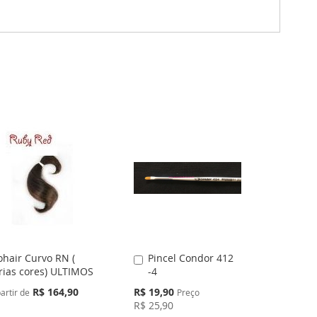
hair Curvo RN (
Pincel Condor 412
Adicionar
rias cores) ULTIMOS
-4
ao
Carrinho
Preço
R$ 164,90
R$ 19,90
artir de
Preço
Especial
R$ 25,90