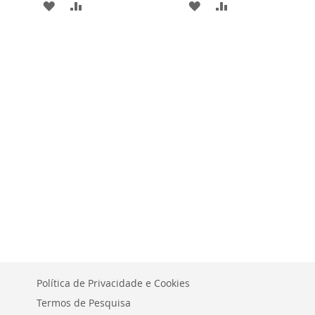
ADICIONAR
ADICIONAR
ADICIONAR
ADICIONAR
À
PARA
À
PARA
LISTA
COMPARAR
LISTA
COMPARAR
DE
DE
DESEJOS
DESEJOS
Política de Privacidade e Cookies
Termos de Pesquisa