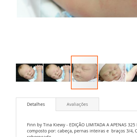
Saltar
para
Detalhes
Avaliações
o
início
da
Galeria
Finn by Tina Kiewy - EDIÇÃO LIMITADA A APENAS 325 
de
composto por: cabeça, pernas inteiras e braços 3/4,
imagens
reborneado.