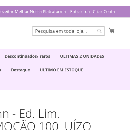
roveitar Melhor Nossa Platraforma
Entrar
Criar Conta
Meu Ca
Pesquisa
Pesquisa
Descontinuados/ raros
ULTIMAS 2 UNIDADES
s
Destaque
ULTIMO EM ESTOQUE
nn - Ed. Lim.
OÇÃO 100 JUÍZO