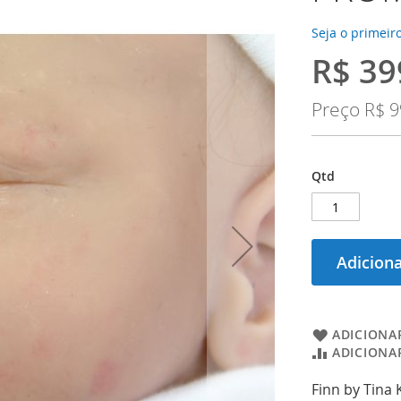
Seja o primeiro
R$ 39
Preço
Especial
Preço
R$ 9
Qtd
Adiciona
ADICIONAR
ADICIONA
Finn by Tina