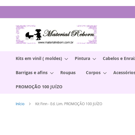
Pular
para
o
conteúdo
Kits em vinil ( moldes)
Pintura
Cabelos e Enra
Barrigas e afins
Roupas
Corpos
Acessórios
PROMOÇÃO 100 JUÍZO
Início
Kit Finn - Ed. Lim. PROMOÇÃO 100 JUÍZO
Pular
para
o
final