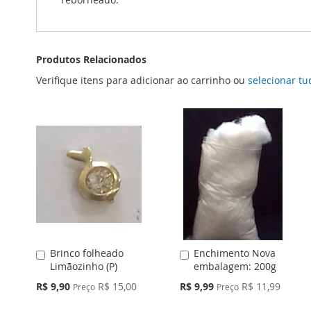
Produtos Relacionados
Verifique itens para adicionar ao carrinho ou
selecionar tu
Brinco folheado
Enchimento Nova
Adicionar
Adicionar
Limãozinho (P)
embalagem: 200g
ao
ao
Carrinho
Carrinho
Preço
Preço
R$ 9,90
R$ 15,00
R$ 9,99
R$ 11,99
Preço
Preço
Especial
Especial