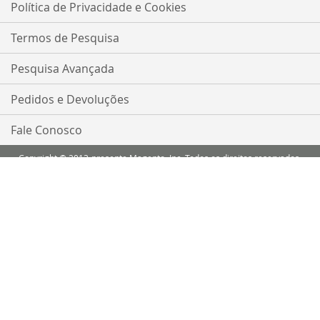
nossa
Política de Privacidade e Cookies
Newsletter:
Termos de Pesquisa
Pesquisa Avançada
Pedidos e Devoluções
Fale Conosco
Copyright © 2013-presente Magento, Inc. Todos os direitos reservados.
Comparar Produtos
Você não tem itens para comparar.
Minha Lista de Desejos
Você não tem nenhum item em sua lista de desejos.