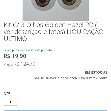
Kit C/ 3 Olhos Golden Hazel PD (
Saltar
para
ver descriçao e fotos) LIQUIDAÇÃO
o
ULTIMO
início
da
Galeria
Seja o primeiro a avaliar este produto
de
R$ 19,90
Preço
imagens
Especial
R$ 124,70
Preço
EM ESTOQUE
SKU
KOSeGoldenHazel-3Un-18mm-16mm
Qtd