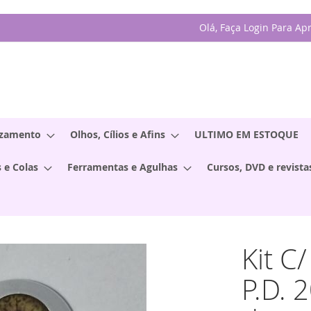
Olá, Faça Login Para Ap
izamento
Olhos, Cílios e Afins
ULTIMO EM ESTOQUE
 e Colas
Ferramentas e Agulhas
Cursos, DVD e revista
Kit C
P.D. 