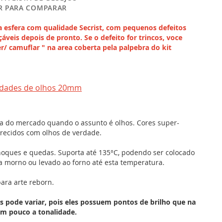
R PARA COMPARAR
 esfera com qualidade Secrist, com pequenos defeitos 
çáveis depois de pronto. Se o defeito for trincos, voce 
/ camuflar " na area coberta pela palpebra do kit 
idades de olhos 20mm
a do mercado quando o assunto é olhos. Cores super-
arecidos com olhos de verdade.
hoques e quedas. Suporta até 135°C, podendo ser colocado
 morno ou levado ao forno até esta temperatura.
ara arte reborn.
s pode variar, pois eles possuem pontos de brilho que na
um pouco a tonalidade.