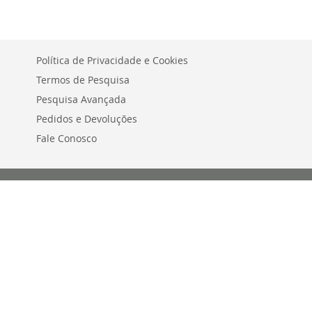
Política de Privacidade e Cookies
Termos de Pesquisa
Pesquisa Avançada
Pedidos e Devoluções
Fale Conosco
Comparar Produtos
Você não tem itens para comparar.
Minha Lista de Desejos
Você não tem nenhum item em sua lista de desejos.