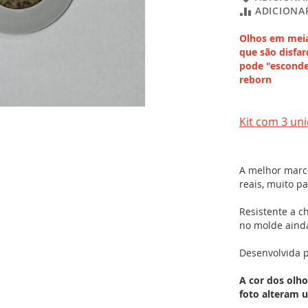
ADICIONA
Olhos em meia
que são disfar
pode "esconder
reborn
Kit com 3 un
A melhor marc
reais, muito p
Resistente a c
no molde ainda
Desenvolvida p
A cor dos olho
foto alteram 