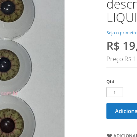
descr
LIQU
Seja o primeiro
R$ 19
Preço
Especial
Preço
R$ 1
Qtd
Adiciona
ADICIONAR