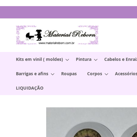
Pular
para
o
conteúdo
Kits em vinil ( moldes)
Pintura
Cabelos e Enra
Barrigas e afins
Roupas
Corpos
Acessórios
LIQUIDAÇÃO
Pular
para
o
final
da