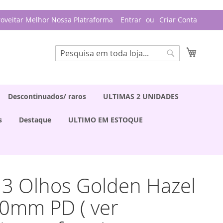
roveitar Melhor Nossa Platraforma
Entrar
Criar Conta
Meu Ca
Pesquisa
Pesquisa
Descontinuados/ raros
ULTIMAS 2 UNIDADES
s
Destaque
ULTIMO EM ESTOQUE
/ 3 Olhos Golden Hazel
20mm PD ( ver